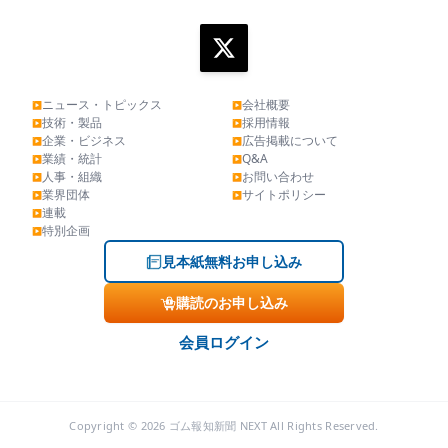
ニュース・トピックス
会社概要
▶
▶
技術・製品
採用情報
▶
▶
企業・ビジネス
広告掲載について
▶
▶
業績・統計
Q&A
▶
▶
人事・組織
お問い合わせ
▶
▶
業界団体
サイトポリシー
▶
▶
連載
▶
特別企画
▶
見本紙無料お申し込み
購読のお申し込み
会員ログイン
Copyright © 2026 ゴム報知新聞 NEXT All Rights Reserved.