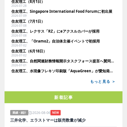
住友理工（8月1日）
2026-07-28
住友理工、Singapore International Food Forumに初出展
2026-07-09
住友理工（7月1日）
2026-07-08
住友理工、レクサス「RZ」にeアクスルカバーが採用
2026-07-08
住友理工、「Oramo2」自治体主催イベントで初採用
2026-07-02
住友理工（6月18日）
2026-07-02
住友理工、自然関連財務情報開示タスクフォース提言へ賛同を表明
2026-07-01
住友理工、水現像フレキソ印刷版「AquaGreen」が愛知発明賞を受賞
もっと見る ＞
新着記事
2026-08-06
業績・統計
NEW
三井化学、エラストマーは販売数量が減少