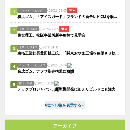
2026-08-05
NEW
ニュース・トピックス
1
横浜ゴム、「アイスガード」ブランドの新テレビCMを順次放映
2026-08-05
NEW
企業・ビジネス
2
住友理工、松阪事業所新事務棟で見学会
2018-01-11
企業・ビジネス
3
東拓工業社長豊田耕三氏、「関東おやま工場を稼働させ軌道に乗せることが課題」
2026-03-16
ニュース・トピックス
4
合成ゴム、ナフサ依存構造に危機
2020-02-20
技術・製品
5
テックプロジャパン、新型機開発に加えリビルドにも注力
6位〜10位を表示する
アーカイブ