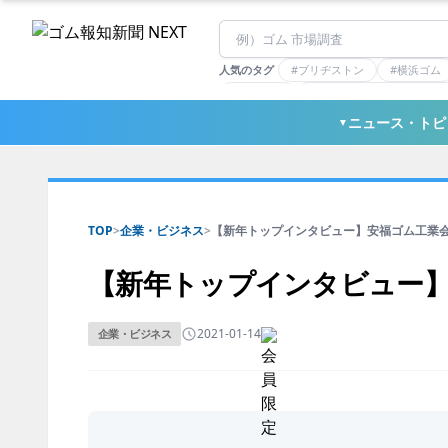
人気のタグ
#ブリヂストン
#横浜ゴム
#住友理工
#連載：マーケットアナリ
#三ツ星ベルト
#東ソー
ニュース・トピ
▼
TOP
>
企業・ビジネス
>
【新年トップインタビュー】安福ゴム工業会.
【新年トップインタビュー】
2021-01-14
企業・ビジネス