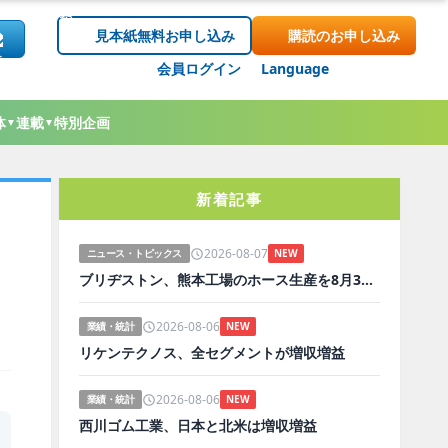
見本紙無料お申し込み
購読のお申し込み
会員ログイン
Language
体
連載
特別企画
▼
▼
新着記事
2026-08-07
ニュース・トピックス
NEW
ブリヂストン、熊本工場のホース生産を8月3日から順次再開
2026-08-06
業績・統計
NEW
リケンテクノス、全セグメントが増収増益
2026-08-06
業績・統計
NEW
西川ゴム工業、日本と北米は増収増益