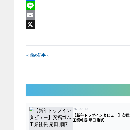
Facebook
Line
Email
X
＜ 前の記事へ
2026-01-13
【新年トップインタビュー】安福
工業社長 尾田 順氏