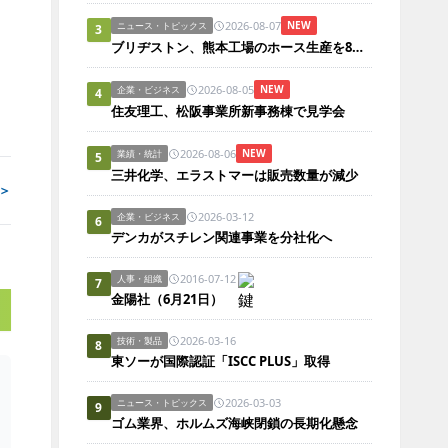
2026-08-07
NEW
ニュース・トピックス
3
ブリヂストン、熊本工場のホース生産を8月3日から順次再開
2026-08-05
NEW
企業・ビジネス
4
住友理工、松阪事業所新事務棟で見学会
2026-08-06
NEW
業績・統計
5
三井化学、エラストマーは販売数量が減少
＞
2026-03-12
企業・ビジネス
6
デンカがスチレン関連事業を分社化へ
2016-07-12
人事・組織
7
金陽社（6月21日）
2026-03-16
技術・製品
8
東ソーが国際認証「ISCC PLUS」取得
2026-03-03
ニュース・トピックス
9
ゴム業界、ホルムズ海峡閉鎖の長期化懸念