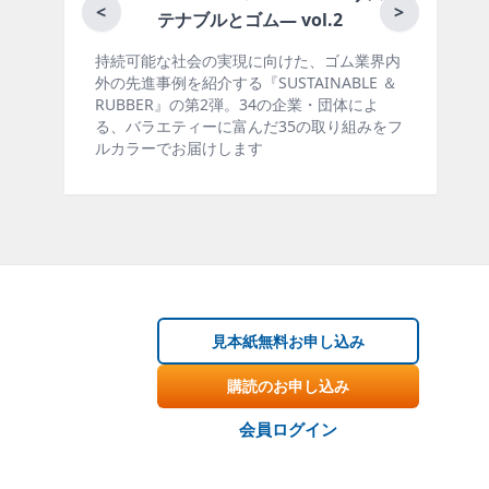
月刊ラバ
<
>
テナブルとゴム― vol.2
持続可能な社会の実現に向けた、ゴム業界内
ゴム報知新聞
外の先進事例を紹介する『SUSTAINABLE ＆
製品・市場分
RUBBER』の第2弾。34の企業・団体によ
材料動向、設
る、バラエティーに富んだ35の取り組みをフ
ー、海外企業
ルカラーでお届けします
掲載していま
見本紙無料お申し込み
購読のお申し込み
会員ログイン