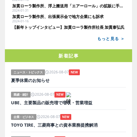
加貫ローラ製作所、浮上搬送用「エアーロール」の拡販に手応え
2024-01-31
加貫ローラ製作所、出張展示会で地方企業にも訴求
2024-01-16
【新年トップインタビュー】加貫ローラ製作所社長 加貫泰弘氏
もっと見る ＞
新着記事
2026-08-07
ニュース・トピックス
NEW
夏季休業のお知らせ
2026-08-07
業績・統計
NEW
UBE、主要製品の販売増で増収・営業増益
2026-08-07
企業・ビジネス
NEW
TOYO TIRE、三菱商事との資本業務提携解消