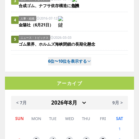
3
合成ゴム、ナフサ依存構造に危機
2016-07-12
人事・組織
4
金陽社（6月21日）
2026-03-03
ニュース・トピックス
5
ゴム業界、ホルムズ海峡閉鎖の長期化懸念
6位〜10位を表示する
アーカイブ
< 7月
9月 >
SUN
MON
TUE
WED
THU
FRI
SAT
1