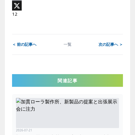
Email
1
2
X
＜ 前の記事へ
一覧
次の記事へ ＞
関連記事
2026-07-21