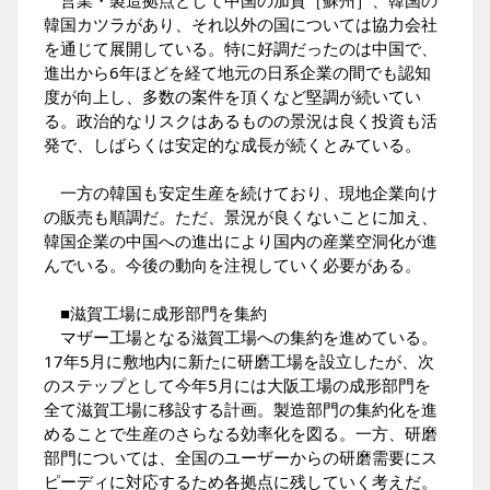
韓国カツラがあり、それ以外の国については協力会社
を通じて展開している。特に好調だったのは中国で、
進出から6年ほどを経て地元の日系企業の間でも認知
度が向上し、多数の案件を頂くなど堅調が続いてい
る。政治的なリスクはあるものの景況は良く投資も活
発で、しばらくは安定的な成長が続くとみている。
一方の韓国も安定生産を続けており、現地企業向け
の販売も順調だ。ただ、景況が良くないことに加え、
韓国企業の中国への進出により国内の産業空洞化が進
んでいる。今後の動向を注視していく必要がある。
■滋賀工場に成形部門を集約
マザー工場となる滋賀工場への集約を進めている。
17年5月に敷地内に新たに研磨工場を設立したが、次
のステップとして今年5月には大阪工場の成形部門を
全て滋賀工場に移設する計画。製造部門の集約化を進
めることで生産のさらなる効率化を図る。一方、研磨
部門については、全国のユーザーからの研磨需要にス
ピーディに対応するため各拠点に残していく考えだ。