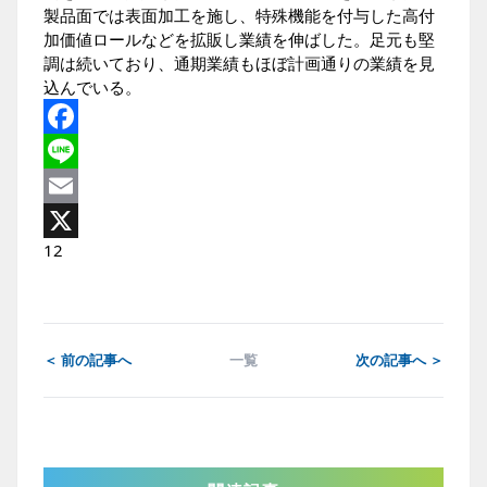
製品面では表面加工を施し、特殊機能を付与した高付
加価値ロールなどを拡販し業績を伸ばした。足元も堅
調は続いており、通期業績もほぼ計画通りの業績を見
込んでいる。
Facebook
Line
Email
1
2
X
＜ 前の記事へ
一覧
次の記事へ ＞