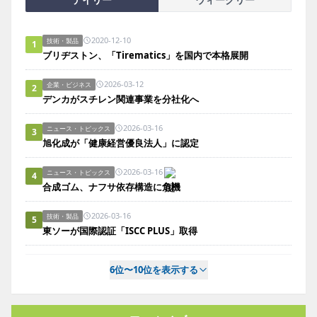
2020-12-10
技術・製品
1
ブリヂストン、「Tirematics」を国内で本格展開
2026-03-12
企業・ビジネス
2
デンカがスチレン関連事業を分社化へ
2026-03-16
ニュース・トピックス
3
旭化成が「健康経営優良法人」に認定
2026-03-16
ニュース・トピックス
4
合成ゴム、ナフサ依存構造に危機
2026-03-16
技術・製品
5
東ソーが国際認証「ISCC PLUS」取得
6位〜10位を表示する