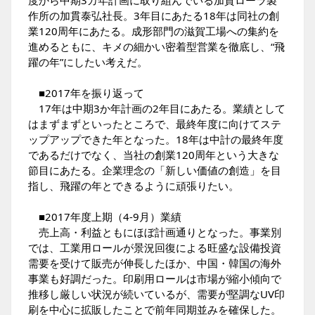
作所の加貫泰弘社長。3年目にあたる18年は同社の創
業120周年にあたる。成形部門の滋賀工場への集約を
進めるともに、キメの細かい密着型営業を徹底し、“飛
躍の年”にしたい考えだ。
■2017年を振り返って
17年は中期3か年計画の2年目にあたる。業績として
はまずまずといったところで、最終年度に向けてステ
ップアップできた年となった。18年は中計の最終年度
であるだけでなく、当社の創業120周年という大きな
節目にあたる。企業理念の「新しい価値の創造」を目
指し、飛躍の年とできるように頑張りたい。
■2017年度上期（4-9月）業績
売上高・利益ともにほぼ計画通りとなった。事業別
では、工業用ロールが景況回復による旺盛な設備投資
需要を受けて販売が伸長したほか、中国・韓国の海外
事業も好調だった。印刷用ロールは市場が縮小傾向で
推移し厳しい状況が続いているが、需要が堅調なUV印
刷を中心に拡販したことで前年同期並みを確保した。