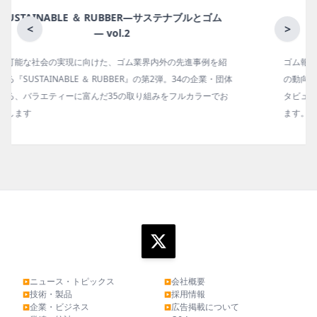
月刊ラバーインダストリー／単品
<
>
ゴム報知新聞の姉妹誌。ゴム・エラストマー製品・市場分野別
の動向、新製品・技術、原材料動向、設備・機械の紹介、イン
タビュー、海外企業情報、統計などをコンパクトに掲載してい
ます。エッセイ（寄稿）も充実。
ニュース・トピックス
会社概要
▶
▶
技術・製品
採用情報
▶
▶
企業・ビジネス
広告掲載について
▶
▶