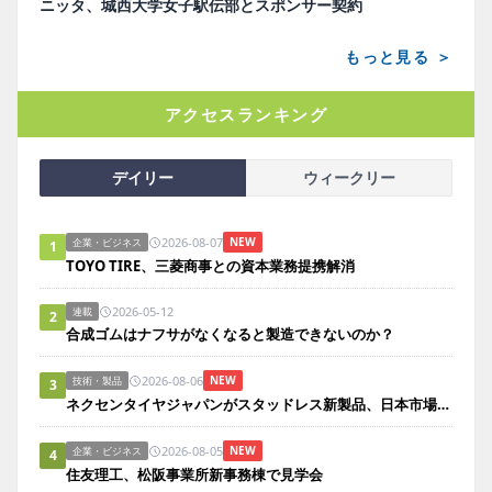
ニッタ、城西大学女子駅伝部とスポンサー契約
もっと見る ＞
アクセスランキング
デイリー
ウィークリー
2026-08-07
NEW
企業・ビジネス
1
TOYO TIRE、三菱商事との資本業務提携解消
2026-05-12
連載
2
合成ゴムはナフサがなくなると製造できないのか？
2026-08-06
NEW
技術・製品
3
ネクセンタイヤジャパンがスタッドレス新製品、日本市場にらみ開発
2026-08-05
NEW
企業・ビジネス
4
住友理工、松阪事業所新事務棟で見学会