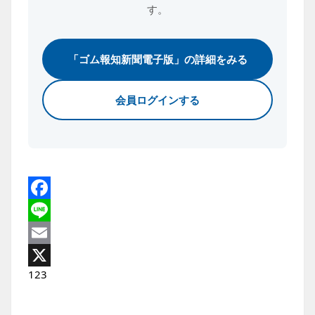
す。
「ゴム報知新聞電子版」の詳細をみる
会員ログインする
Facebook
Line
Email
1
2
3
X