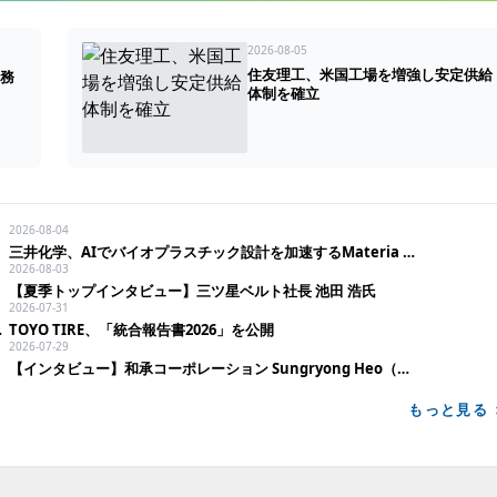
2026-08-05
住友理工、米国工場を増強し安定供給
業務
体制を確立
2026-08-04
三井化学、AIでバイオプラスチック設計を加速するMateria Bioworksへ出資
2026-08-03
【夏季トップインタビュー】三ツ星ベルト社長 池田 浩氏
2026-07-31
作設備を竣工
TOYO TIRE、「統合報告書2026」を公開
2026-07-29
【インタビュー】和承コーポレーション Sungryong Heo（ホ・ソンニョン）CEO
もっと見る 