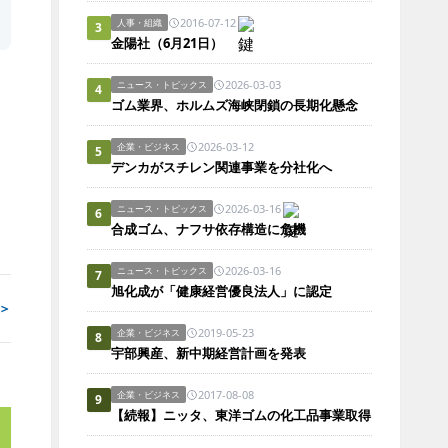
2016-07-12
人事・組織
3
金陽社（6月21日）
2026-03-03
ニュース・トピックス
4
ゴム業界、ホルムズ海峡閉鎖の長期化懸念
2026-03-12
企業・ビジネス
5
デンカがスチレン関連事業を分社化へ
2026-03-16
ニュース・トピックス
6
合成ゴム、ナフサ依存構造に危機
2026-03-16
ニュース・トピックス
7
旭化成が「健康経営優良法人」に認定
＞
2019-05-23
企業・ビジネス
8
宇部興産、新中期経営計画を発表
2017-08-08
企業・ビジネス
9
【続報】ニッタ、東洋ゴムの化工品事業取得