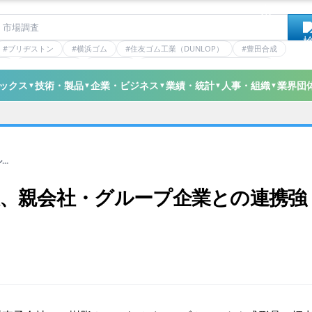
#ブリヂストン
#横浜ゴム
#住友ゴム工業（DUNLOP）
#豊田合成
RE
#バンドー化学
#住友理工
#連載：マーケットアナリティクス
ン
#ニッタ
#デンカ
#ミシュラン
#三井化学
#三ツ星ベルト
ックス
技術・製品
企業・ビジネス
業績・統計
人事・組織
業界団
▼
▼
▼
▼
▼
..
、親会社・グループ企業との連携強