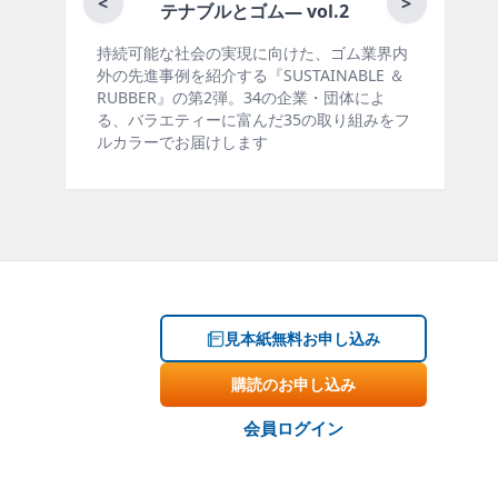
<
>
テナブルとゴム― vol.2
な社会の実現に向けた、ゴム業界内
ゴム報知新聞の姉妹誌。ゴ
を紹介する『SUSTAINABLE ＆
製品・市場分野別の動向、
R』の第2弾。34の企業・団体によ
材料動向、設備・機械の紹
ティーに富んだ35の取り組みをフ
ー、海外企業情報、統計な
でお届けします
掲載しています。エッセイ
見本紙無料お申し込み
購読のお申し込み
会員ログイン