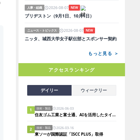
出
2026-08-07
人事・組織
NEW
ブリヂストン（9月1日、10月1日）
2026-08-07
ニュース・トピックス
NEW
ニッタ、城西大学女子駅伝部とスポンサー契約
もっと見る ＞
アクセスランキング
デイリー
ウィークリー
2026-06-03
技術・製品
1
住友ゴム工業と富士通、AIを活用したタイヤ構造解析の実証実験において所要時間を約90％短縮
2026-03-16
技術・製品
2
東ソーが国際認証「ISCC PLUS」取得