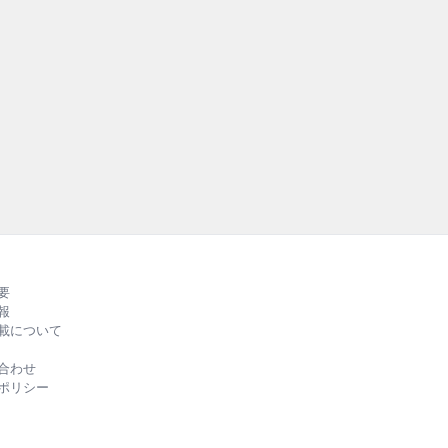
持続可能
外の先進事例
RUBBE
る、バラエ
ルカラー
要
報
載について
合わせ
ポリシー