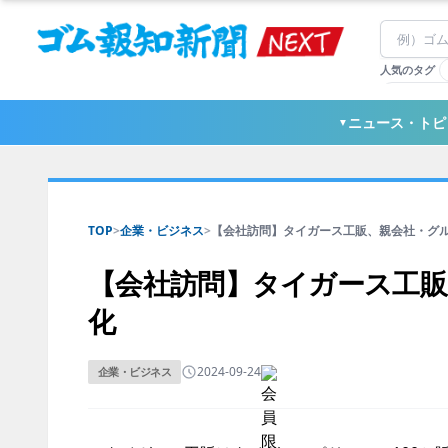
人気のタグ
#TOYO TI
#日本ゼオ
ニュース・トピ
▼
#東ソー
TOP
>
企業・ビジネス
>
【会社訪問】タイガース工販、親会社・グル.
【会社訪問】タイガース工販
化
2024-09-24
企業・ビジネス