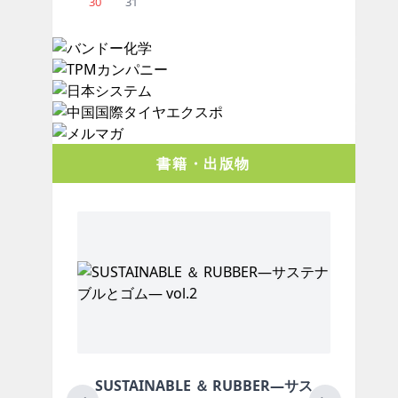
30
31
書籍・出版物
AINABLE ＆ RUBBER―サス
月刊ラバーインダス