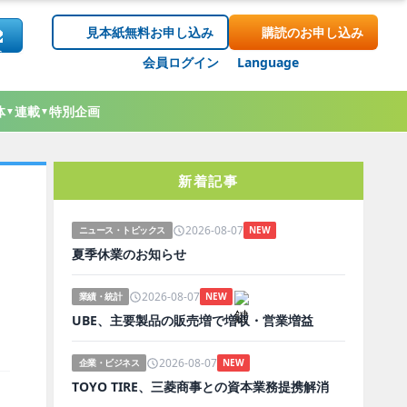
見本紙無料お申し込み
購読のお申し込み
会員ログイン
Language
体
連載
特別企画
▼
▼
新着記事
2026-08-07
ニュース・トピックス
NEW
夏季休業のお知らせ
2026-08-07
業績・統計
NEW
UBE、主要製品の販売増で増収・営業増益
2026-08-07
企業・ビジネス
NEW
TOYO TIRE、三菱商事との資本業務提携解消