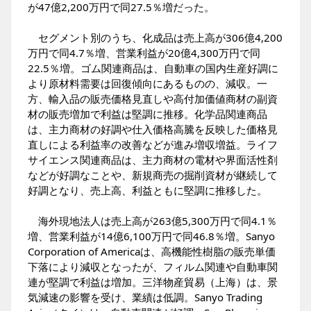
が47億2,200万円で同27.5％増だった。
セグメント別のうち、化成品は売上高が306億4,200
万円で同4.7％増、営業利益が20億4,300万円で同
22.5％増。ゴム関連商品は、自動車の国内生産好調に
より原材料需要は回復傾向にあるものの、減収。一
方、輸入品の販売価格見直しや高付加価値商材の副資
材の販売増加で利益は堅調に推移。化学品関連商品
は、主力商材の好調や仕入価格高騰を反映した価格見
直しによる利益率の改善などが進み増収増益。ライフ
サイエンス関連商品は、主力商材の電材や界面活性剤
などが好調なことや、新規商売の掘削資材が継続して
好調となり、売上高、利益ともに堅調に推移した。
海外現地法人は売上高が263億5,300万円で同4.1％
増、営業利益が14億6,100万円で同46.8％増。Sanyo
Corporation of Americaは、高機能性樹脂の販売単価
下落により減収となったが、フィルム関連や自動車関
連が堅調で利益は増加。三洋物産貿易（上海）は、景
気減速の影響を受け、業績は低調。Sanyo Trading