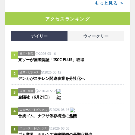
もっと見る ＞
アクセスランキング
デイリー
ウィークリー
2026-03-16
技術・製品
1
東ソーが国際認証「ISCC PLUS」取得
2026-03-12
企業・ビジネス
2
デンカがスチレン関連事業を分社化へ
2016-07-12
人事・組織
3
金陽社（6月21日）
2026-03-16
ニュース・トピックス
4
合成ゴム、ナフサ依存構造に危機
2026-03-03
ニュース・トピックス
5
ゴム業界、ホルムズ海峡閉鎖の長期化懸念