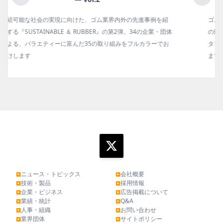
ゴム報知新聞の姉妹誌。ゴム・エラストマー製品・市場分野別
体
の動向、新製品・技術、原材料動向、設備・機械の紹介、イン
お
タビュー、海外企業情報、統計などをコンパクトに掲載してい
ます。エッセイ（寄稿）も充実。
ニュース・トピックス
会社概要
▶
▶
技術・製品
採用情報
▶
▶
企業・ビジネス
広告掲載について
▶
▶
業績・統計
Q&A
▶
▶
人事・組織
お問い合わせ
▶
▶
業界団体
サイトポリシー
▶
▶