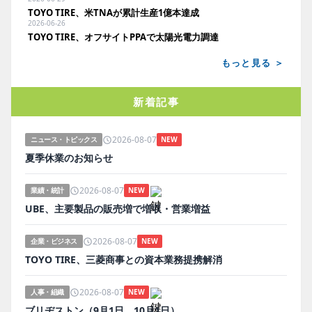
TOYO TIRE、米TNAが累計生産1億本達成
2026-06-26
TOYO TIRE、オフサイトPPAで太陽光電力調達
もっと見る ＞
新着記事
2026-08-07
ニュース・トピックス
NEW
夏季休業のお知らせ
2026-08-07
業績・統計
NEW
UBE、主要製品の販売増で増収・営業増益
2026-08-07
企業・ビジネス
NEW
TOYO TIRE、三菱商事との資本業務提携解消
2026-08-07
人事・組織
NEW
ブリヂストン（9月1日、10月1日）