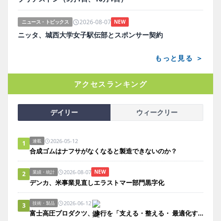
2026-08-07
ニュース・トピックス
NEW
ニッタ、城西大学女子駅伝部とスポンサー契約
もっと見る ＞
アクセスランキング
デイリー
ウィークリー
2026-05-12
連載
1
合成ゴムはナフサがなくなると製造できないのか？
2026-08-07
NEW
業績・統計
2
デンカ、米事業見直しエラストマー部門黒字化
2026-06-12
技術・製品
3
富士高圧プロダクツ、歩行を「支える・整える・ 最適化する」サンダル