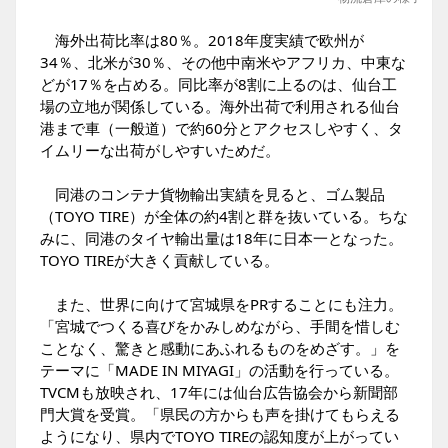
海外出荷比率は80％。2018年度実績で欧州が
34％、北米が30％、その他中南米やアフリカ、中東な
どが17％を占める。同比率が8割に上るのは、仙台工
場の立地が関係している。海外出荷で利用される仙台
港まで車（一般道）で約60分とアクセスしやすく、タ
イムリーな出荷がしやすいためだ。
同港のコンテナ貨物輸出実績を見ると、ゴム製品
（TOYO TIRE）が全体の約4割と群を抜いている。ちな
みに、同港のタイヤ輸出量は18年に日本一となった。
TOYO TIREが大きく貢献している。
また、世界に向けて宮城県をPRすることにも注力。
「宮城でつくる喜びをかみしめながら、手間を惜しむ
ことなく、驚きと感動にあふれるものをめざす。」を
テーマに「MADE IN MIYAGI」の活動を行っている。
TVCMも放映され、17年には仙台広告協会から新聞部
門大賞を受賞。「県民の方からも声を掛けてもらえる
ようになり、県内でTOYO TIREの認知度が上がってい