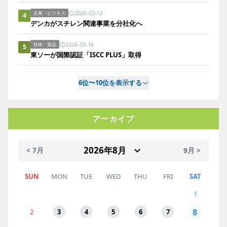
2026-03-12
企業・ビジネス
4
デンカがスチレン関連事業を分社化へ
2026-03-16
技術・製品
5
東ソーが国際認証「ISCC PLUS」取得
6位〜10位を表示する
アーカイブ
< 7月
9月 >
SUN
MON
TUE
WED
THU
FRI
SAT
1
8
2
3
4
5
6
7