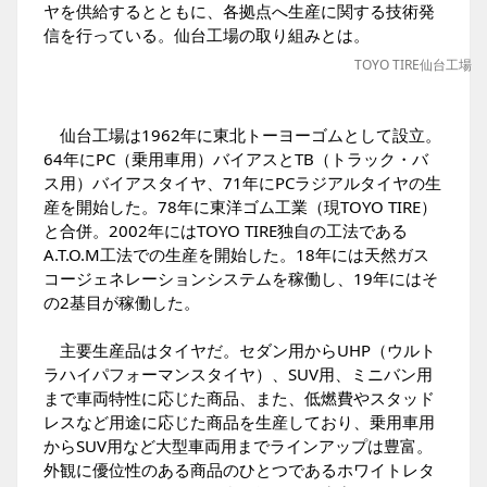
ヤを供給するとともに、各拠点へ生産に関する技術発
信を行っている。仙台工場の取り組みとは。
TOYO TIRE仙台工場
仙台工場は1962年に東北トーヨーゴムとして設立。
64年にPC（乗用車用）バイアスとTB（トラック・バ
ス用）バイアスタイヤ、71年にPCラジアルタイヤの生
産を開始した。78年に東洋ゴム工業（現TOYO TIRE）
と合併。2002年にはTOYO TIRE独自の工法である
A.T.O.M工法での生産を開始した。18年には天然ガス
コージェネレーションシステムを稼働し、19年にはそ
の2基目が稼働した。
主要生産品はタイヤだ。セダン用からUHP（ウルト
ラハイパフォーマンスタイヤ）、SUV用、ミニバン用
まで車両特性に応じた商品、また、低燃費やスタッド
レスなど用途に応じた商品を生産しており、乗用車用
からSUV用など大型車両用までラインアップは豊富。
外観に優位性のある商品のひとつであるホワイトレタ