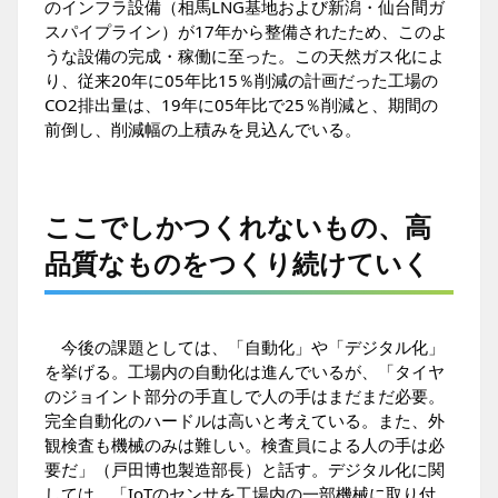
のインフラ設備（相馬LNG基地および新潟・仙台間ガ
スパイプライン）が17年から整備されたため、このよ
うな設備の完成・稼働に至った。この天然ガス化によ
り、従来20年に05年比15％削減の計画だった工場の
CO2排出量は、19年に05年比で25％削減と、期間の
前倒し、削減幅の上積みを見込んでいる。
ここでしかつくれないもの、高
品質なものをつくり続けていく
今後の課題としては、「自動化」や「デジタル化」
を挙げる。工場内の自動化は進んでいるが、「タイヤ
のジョイント部分の手直しで人の手はまだまだ必要。
完全自動化のハードルは高いと考えている。また、外
観検査も機械のみは難しい。検査員による人の手は必
要だ」（戸田博也製造部長）と話す。デジタル化に関
しては、「IoTのセンサを工場内の一部機械に取り付