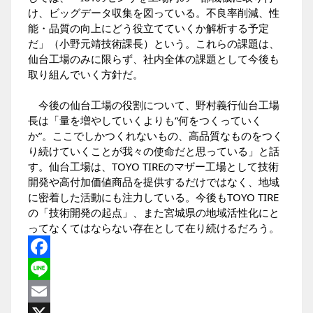
け、ビッグデータ収集を図っている。不良率削減、性
能・品質の向上にどう役立てていくか解析する予定
だ」（小野元靖技術課長）という。これらの課題は、
仙台工場のみに限らず、社内全体の課題として今後も
取り組んでいく方針だ。
今後の仙台工場の役割について、野村義行仙台工場
長は「量を増やしていくよりも“何をつくっていく
か”。ここでしかつくれないもの、高品質なものをつく
り続けていくことが我々の使命だと思っている」と話
す。仙台工場は、TOYO TIREのマザー工場として技術
開発や高付加価値商品を提供するだけではなく、地域
に密着した活動にも注力している。今後もTOYO TIRE
の「技術開発の起点」、また宮城県の地域活性化にと
ってなくてはならない存在として在り続けるだろう。
Facebook
Line