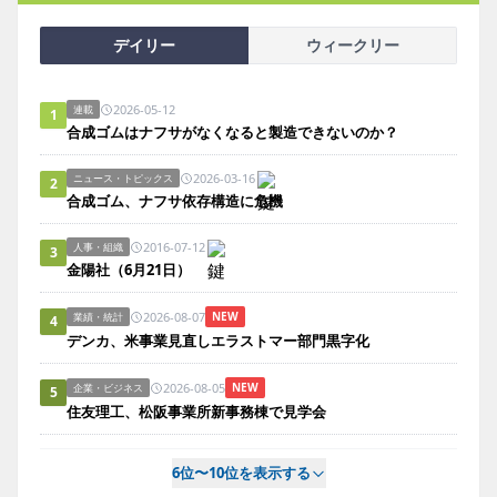
デイリー
ウィークリー
2026-05-12
連載
1
合成ゴムはナフサがなくなると製造できないのか？
2026-03-16
ニュース・トピックス
2
合成ゴム、ナフサ依存構造に危機
2016-07-12
人事・組織
3
金陽社（6月21日）
2026-08-07
NEW
業績・統計
4
デンカ、米事業見直しエラストマー部門黒字化
2026-08-05
NEW
企業・ビジネス
5
住友理工、松阪事業所新事務棟で見学会
6位〜10位を表示する