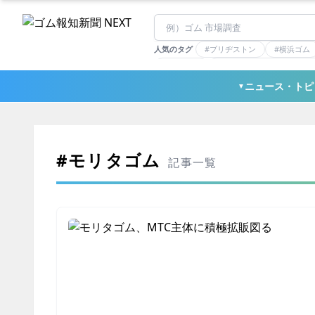
人気のタグ
#ブリヂストン
#横浜ゴム
#住友理工
#連載：マーケットアナリ
#三ツ星ベルト
#東ソー
ニュース・トピ
▼
#モリタゴム
記事一覧