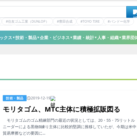
#住友ゴム工業（DUNLOP）
#豊田合成
#TOYO TIRE
#バンドー化学
ティクス
#日本ゼオン
#ニッタ
#デンカ
#ミシュラン
#三井化学
ックス
技術・製品
企業・ビジネス
業績・統計
人事・組織
業界団
▼
▼
▼
▼
▼
2019-12-19
技術・製品
モリタゴム、MTC主体に積極拡販図る
モリタゴムのゴム精練部門の最近の状況としては、20・55・75リットル
ニーダーによる黒物B練り主体に比較的堅調に推移していたが、今期は米中
貿易摩擦などの要因に...