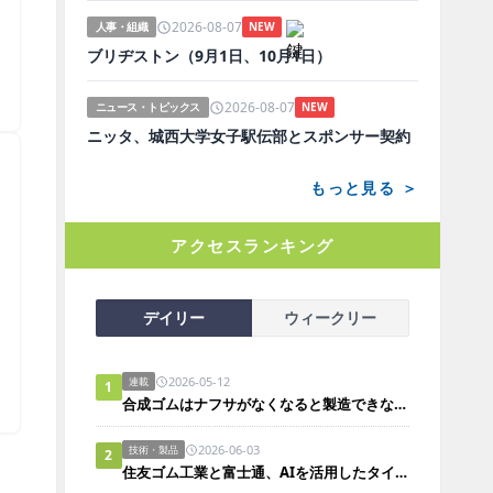
2026-08-07
人事・組織
NEW
ブリヂストン（9月1日、10月1日）
＞
2026-08-07
ニュース・トピックス
NEW
ニッタ、城西大学女子駅伝部とスポンサー契約
もっと見る ＞
アクセスランキング
デイリー
ウィークリー
2026-05-12
連載
1
＞
合成ゴムはナフサがなくなると製造できないのか？
2026-06-03
技術・製品
2
住友ゴム工業と富士通、AIを活用したタイヤ構造解析の実証実験において所要時間を約90％短縮