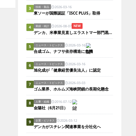
2026-03-16
技術・製品
3
東ソーが国際認証「ISCC PLUS」取得
2026-08-07
NEW
業績・統計
4
デンカ、米事業見直しエラストマー部門黒字化
2026-03-16
ニュース・トピックス
5
合成ゴム、ナフサ依存構造に危機
2026-03-16
ニュース・トピックス
6
旭化成が「健康経営優良法人」に認定
2026-03-03
ニュース・トピックス
7
ゴム業界、ホルムズ海峡閉鎖の長期化懸念
2016-07-12
人事・組織
8
金陽社（6月21日）
2026-03-12
企業・ビジネス
9
デンカがスチレン関連事業を分社化へ