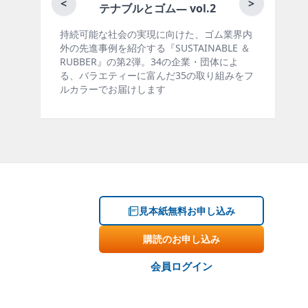
<
>
テナブルとゴム― vol.2
持続可能な社会の実現に向けた、ゴム業界内
ゴ
外の先進事例を紹介する『SUSTAINABLE ＆
製
RUBBER』の第2弾。34の企業・団体によ
材
る、バラエティーに富んだ35の取り組みをフ
ー
ルカラーでお届けします
掲
見本紙無料お申し込み
購読のお申し込み
会員ログイン