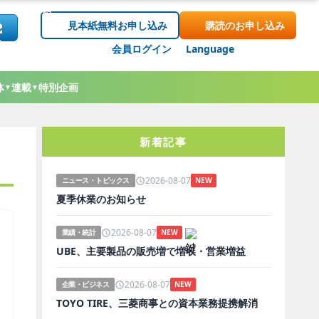
見本紙無料お申し込み
購読のお申し込み
会員ログイン
Language
体
連載
特別企画
▼
▼
新着記事
2026-08-07
ニュース・トピックス
NEW
夏季休業のお知らせ
2026-08-07
業績・統計
NEW
UBE、主要製品の販売増で増収・営業増益
2026-08-07
企業・ビジネス
NEW
TOYO TIRE、三菱商事との資本業務提携解消