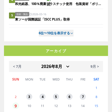
和光紙器、100％廃棄プラスチック使用 包装資材「ポリエコレン」
2026-03-16
技術・製品
5
東ソーが国際認証「ISCC PLUS」取得
6位〜10位を表示する
アーカイブ
< 7月
9月 >
SUN
MON
TUE
WED
THU
FRI
SAT
1
2
3
4
5
6
7
8
9
10
11
12
13
14
15