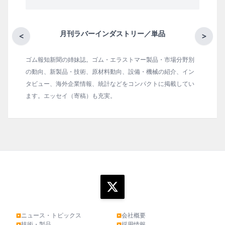
月刊ラバーインダストリー／単品
<
>
ゴム報知新聞の姉妹誌。ゴム・エラストマー製品・市場分野別
の動向、新製品・技術、原材料動向、設備・機械の紹介、イン
タビュー、海外企業情報、統計などをコンパクトに掲載してい
ます。エッセイ（寄稿）も充実。
ニュース・トピックス
会社概要
▶
▶
技術・製品
採用情報
▶
▶