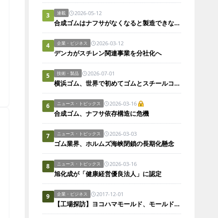
2026-05-12
連載
3
合成ゴムはナフサがなくなると製造できないのか？
2026-03-12
企業・ビジネス
4
デンカがスチレン関連事業を分社化へ
2026-07-01
技術・製品
5
横浜ゴム、世界で初めてゴムとスチールコードの接着・劣化抑制メカニズムをナノレベルで解明
＞
2026-03-16
ニュース・トピックス
6
合成ゴム、ナフサ依存構造に危機
2026-03-03
ニュース・トピックス
7
ゴム業界、ホルムズ海峡閉鎖の長期化懸念
2026-03-16
ニュース・トピックス
8
旭化成が「健康経営優良法人」に認定
2017-12-01
企業・ビジネス
9
【工場探訪】ヨコハマモールド、モールドの設計・製造・販売・調達など担う