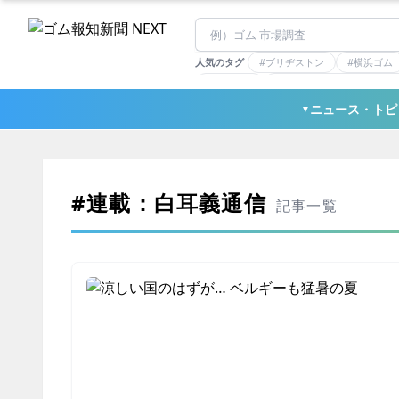
人気のタグ
#ブリヂストン
#横浜ゴム
#住友理工
#連載：マーケットアナリ
#三ツ星ベルト
#東ソー
ニュース・トピ
▼
#連載：白耳義通信
記事一覧