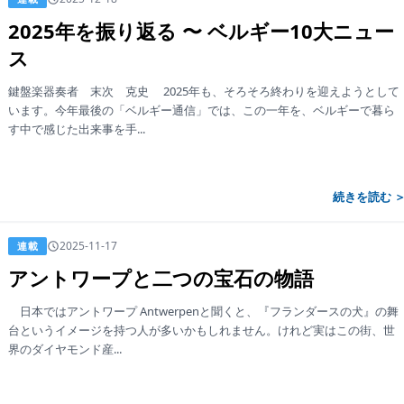
テナブルとゴム― vol.2
2025年を振り返る 〜 ベルギー10大ニュー
持続可能な社会の実現に向けた、ゴム業
ス
外の先進事例を紹介する『SUSTAINABL
RUBBER』の第2弾。34の企業・団体に
鍵盤楽器奏者 末次 克史 2025年も、そろそろ終わりを迎えようとして
る、バラエティーに富んだ35の取り組
います。今年最後の「ベルギー通信」では、この一年を、ベルギーで暮ら
ルカラーでお届けします
す中で感じた出来事を手...
続きを読む 
2025-11-17
連載
アントワープと二つの宝石の物語
日本ではアントワープ Antwerpenと聞くと、『フランダースの犬』の舞
台というイメージを持つ人が多いかもしれません。けれど実はこの街、世
界のダイヤモンド産...