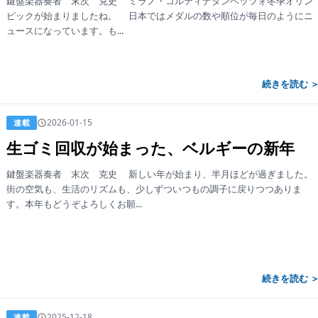
鍵盤楽器奏者 末次 克史 ミラノ・コルティナダンペッツォ冬季オリン
ピックが始まりましたね。 日本ではメダルの数や順位が毎日のようにニ
ュースになっています。も...
続きを読む 
2026-01-15
連載
生ゴミ回収が始まった、ベルギーの新年
鍵盤楽器奏者 末次 克史 新しい年が始まり、半月ほどが過ぎました。
街の空気も、生活のリズムも、少しずついつもの調子に戻りつつありま
す。本年もどうぞよろしくお願...
続きを読む 
SUSTAINABLE ＆ RUBBER―サ
2025-12-18
連載