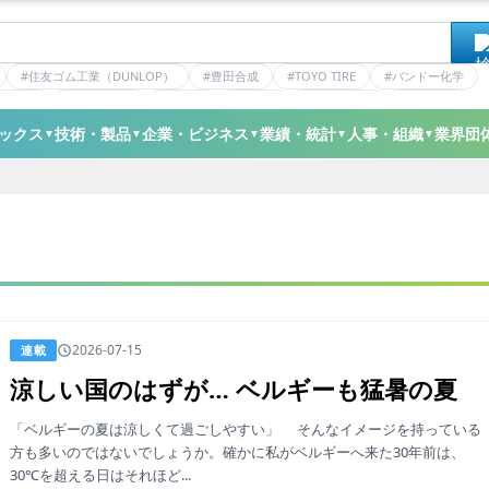
#住友ゴム工業（DUNLOP）
#豊田合成
#TOYO TIRE
#バンドー化学
ティクス
#日本ゼオン
#ニッタ
#デンカ
#ミシュラン
#三井化学
ックス
技術・製品
企業・ビジネス
業績・統計
人事・組織
業界団
▼
▼
▼
▼
▼
2026-07-15
連載
涼しい国のはずが… ベルギーも猛暑の夏
「ベルギーの夏は涼しくて過ごしやすい」 そんなイメージを持っている
方も多いのではないでしょうか。確かに私がベルギーへ来た30年前は、
30℃を超える日はそれほど...