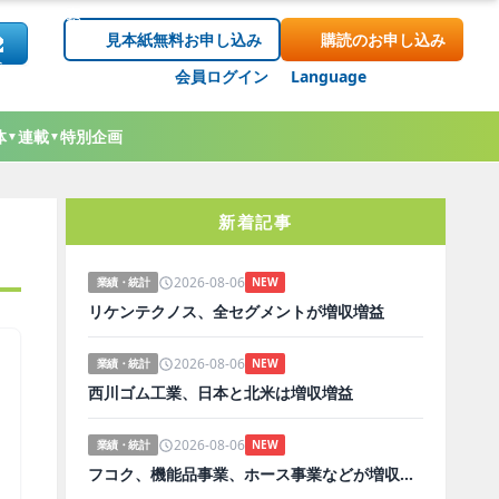
見本紙無料お申し込み
購読のお申し込み
会員ログイン
Language
体
連載
特別企画
▼
▼
新着記事
2026-08-06
業績・統計
NEW
リケンテクノス、全セグメントが増収増益
2026-08-06
業績・統計
NEW
西川ゴム工業、日本と北米は増収増益
2026-08-06
業績・統計
NEW
フコク、機能品事業、ホース事業などが増収増益