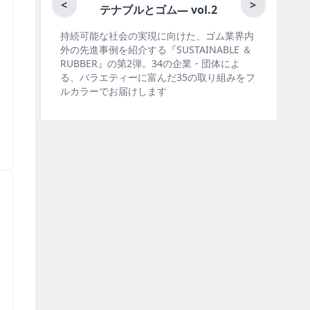
月刊ラバーインダストリー／単品
<
>
界内
ゴム報知新聞の姉妹誌。ゴム・エラストマー
全
E ＆
製品・市場分野別の動向、新製品・技術、原
会
よ
材料動向、設備・機械の紹介、インタビュ
で
みをフ
ー、海外企業情報、統計などをコンパクトに
業
掲載しています。エッセイ（寄稿）も充実。
い
＞