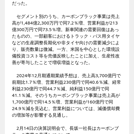
だった。
セグメント別のうち、カーボンブラック事業は売上
高が1,484億2,300万円で同7.2％増、営業利益が213
億300万円で同73.5％増。新車関連の需要回復はあっ
たものの、一部顧客におけるトラック・バス用タイヤ
などの生産調整長期化や非タイヤ向けの需要減少によ
り、販売数量は微減。一方、米国を中心とした環境設
備投資コスト等を売価反映したことに加え、生産性改
善が寄与したことで増収増益となった。
2024年12月期通期業績予想は、売上高3,700億円で
前期比1.7％増、営業利益230億円で同40.6％減、経常
利益230億円で同44.7％減、純利益150億円で同
41.1％減。そのうちカーボンブラック事業は売上高が
1,700億円で同14.5％増、営業利益が160億円で同
24.9％減を見込む。営業利益については、減価償却費
の増加等が影響する見通し。
2月14日の決算説明会で、長坂一社長はカーボンブ