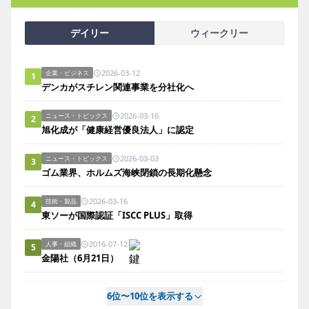
デイリー
ウィークリー
2026-03-12
企業・ビジネス
1
デンカがスチレン関連事業を分社化へ
2026-03-16
ニュース・トピックス
2
旭化成が「健康経営優良法人」に認定
2026-03-03
ニュース・トピックス
3
ゴム業界、ホルムズ海峡閉鎖の長期化懸念
2026-03-16
技術・製品
4
東ソーが国際認証「ISCC PLUS」取得
2016-07-12
人事・組織
5
金陽社（6月21日）
6位〜10位を表示する