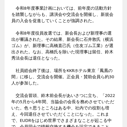
令和8年度事業計画においては、前年度の活動方針
を踏襲しながらも、講演会や交流会を開催し、新規会
員の入会を促進していくことが強調された。
令和8年度役員改選では、新会長および新理事の選
出が審議された。その結果、新会長に石井敦氏（横浜
ゴム）が、新理事に高橋直己氏（住友ゴム工業）が選
出された。なお、高橋氏を除いた現理事は留任、鈴木
秀法会長は退任となった。
社員総会終了後は、場所をKKRホテル東京「鳳凰の
間」に移し、交流会を開催。正会員・賛助会員ら約30
人が参加した。
交流会冒頭、鈴木前会長があいさつに立ち、「2022
年の5月から4年間、当協会の会長を務めさせていただ
いた。色々思うところはある中、社内での役割も増
え、今回退任させていただくことになった。これま
で、EUDRをはじめ世界でさまざまなことが起こる中
で、会員同士で情報交換する機会を設定できること