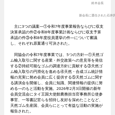
鈴木会長
新会長に選任された石井
主に3つの議案―①令和7年度事業報告ならびに収支
決算承認の件②令和8年度事業計画ならびに収支予算
承認の件③令和8年度役員選挙の件―について審議
し、それぞれ原案通り可決された。
同協会の令和7年度事業では、5つの方針―①天然ゴ
ム輸入取引に関する産業・外交政策への意見等を発信
する②持続可能なゴムの調達方針に貢献する③天然ゴ
ム輸入取引の円滑化を進める④天然・合成ゴム統計情
報の充実に努め会員に広く提供する⑤天然ゴムに関す
る講演会を開催し、会員に知識、関連情報の提供に努
める―のもと活動を実施。2026年2月3日開催の新年
会員交流会にタイ王国大使館農務担当官事務所公使参
事官、一等書記官らを招待し友好を深めたことなど、
天然ゴム生産国、会員らにとって有益な活動の実施が
報告された。