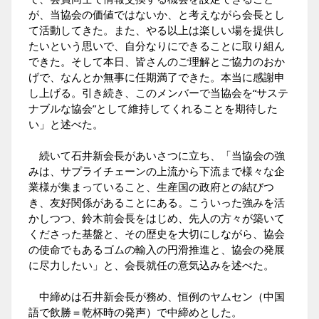
が、当協会の価値ではないか、と考えながら会長とし
て活動してきた。また、やる以上は楽しい場を提供し
たいという思いで、自分なりにできることに取り組ん
できた。そして本日、皆さんのご理解とご協力のおか
げで、なんとか無事に任期満了できた。本当に感謝申
し上げる。引き続き、このメンバーで当協会を“サステ
ナブルな協会”として維持してくれることを期待した
い」と述べた。
続いて石井新会長があいさつに立ち、「当協会の強
みは、サプライチェーンの上流から下流まで様々な企
業様が集まっていること、生産国の政府との結びつ
き、友好関係があることにある。こういった強みを活
かしつつ、鈴木前会長をはじめ、先人の方々が築いて
くださった基盤と、その歴史を大切にしながら、協会
の使命でもあるゴムの輸入の円滑推進と、協会の発展
に尽力したい」と、会長就任の意気込みを述べた。
中締めは石井新会長が務め、恒例のヤムセン（中国
語で飲勝＝乾杯時の発声）で中締めとした。