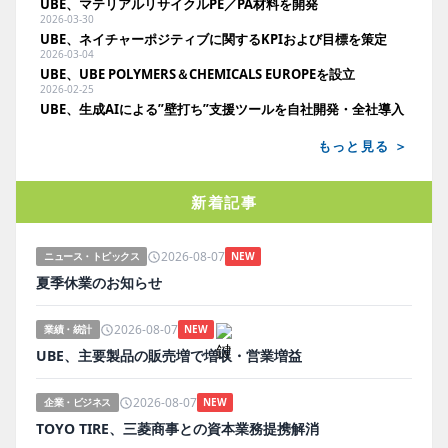
UBE、マテリアルリサイクルPE／PA材料を開発
2026-03-30
UBE、ネイチャーポジティブに関するKPIおよび目標を策定
2026-03-04
UBE、UBE POLYMERS＆CHEMICALS EUROPEを設立
2026-02-25
UBE、生成AIによる”壁打ち”支援ツールを自社開発・全社導入
もっと見る ＞
新着記事
2026-08-07
ニュース・トピックス
NEW
夏季休業のお知らせ
2026-08-07
業績・統計
NEW
UBE、主要製品の販売増で増収・営業増益
2026-08-07
企業・ビジネス
NEW
TOYO TIRE、三菱商事との資本業務提携解消