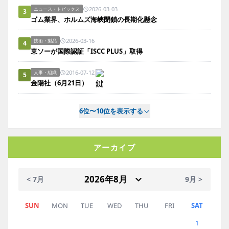
2026-03-03
ニュース・トピックス
3
ゴム業界、ホルムズ海峡閉鎖の長期化懸念
2026-03-16
技術・製品
4
東ソーが国際認証「ISCC PLUS」取得
2016-07-12
人事・組織
5
金陽社（6月21日）
6位〜10位を表示する
アーカイブ
< 7月
9月 >
SUN
MON
TUE
WED
THU
FRI
SAT
1