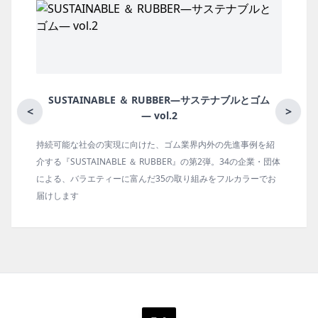
BBER―サステナブルとゴム
月刊ラバーインダスト
<
>
.2
ゴム業界内外の先進事例を紹
ゴム報知新聞の姉妹誌。ゴム・エラスト
BBER』の第2弾。34の企業・団体
の動向、新製品・技術、原材料動向、設
の取り組みをフルカラーでお
タビュー、海外企業情報、統計などをコ
ます。エッセイ（寄稿）も充実。