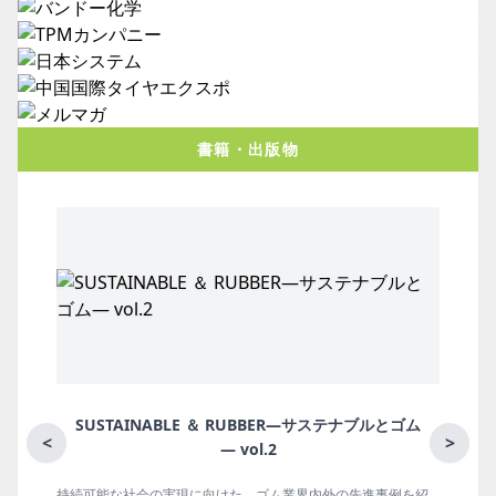
書籍・出版物
BBER―サステナブルとゴム
月刊ラバーインダスト
<
>
.2
ゴム業界内外の先進事例を紹
ゴム報知新聞の姉妹誌。ゴム・エラスト