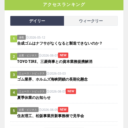
アクセスランキング
デイリー
ウィークリー
2026-05-12
連載
1
合成ゴムはナフサがなくなると製造できないのか？
2026-08-07
NEW
企業・ビジネス
2
TOYO TIRE、三菱商事との資本業務提携解消
2026-03-03
ニュース・トピックス
3
ゴム業界、ホルムズ海峡閉鎖の長期化懸念
2026-08-07
NEW
ニュース・トピックス
4
夏季休業のお知らせ
2026-08-05
NEW
企業・ビジネス
5
住友理工、松阪事業所新事務棟で見学会