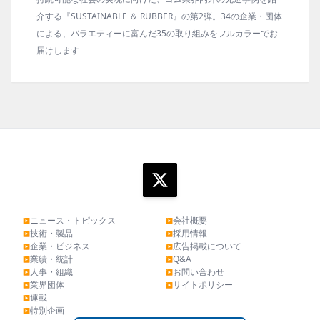
BBER』の第2弾。34の企業・団体
の動向、新製品・技術、原材料動向、設
の取り組みをフルカラーでお
タビュー、海外企業情報、統計などをコ
ます。エッセイ（寄稿）も充実。
ニュース・トピックス
会社概要
▶
▶
技術・製品
採用情報
▶
▶
企業・ビジネス
広告掲載について
▶
▶
業績・統計
Q&A
▶
▶
人事・組織
お問い合わせ
▶
▶
業界団体
サイトポリシー
▶
▶
連載
▶
特別企画
▶