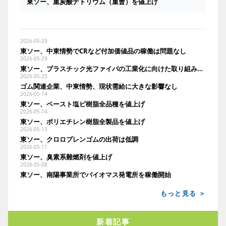
東ソー、重炭酸ナトリウム（重曹）を値上げ
2026-05-29
東ソー、中東情勢でCRなど付加価値品の稼働は問題なし
2026-05-29
東ソー、プラスチック光ファイバの工業化に向けた取り組みがNICTの社会実装プログラムに採択
2026-05-25
ゴム関連企業、中東情勢、現状需給に大きな影響なし
2026-05-14
東ソー、ペースト塩ビ樹脂全品種を値上げ
2026-05-14
東ソー、ポリエチレン樹脂全製品を値上げ
2026-05-13
東ソー、クロロプレンゴムの出荷は低調
2026-05-11
東ソー、臭素系難燃剤を値上げ
2026-05-08
東ソー、南陽事業所でバイオマス発電所を稼働開始
もっと見る ＞
新着記事