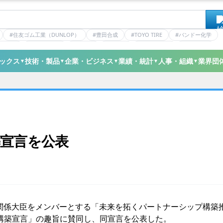
#住友ゴム工業（DUNLOP）
#豊田合成
#TOYO TIRE
#バンドー化学
ティクス
#日本ゼオン
#ニッタ
#デンカ
#ミシュラン
#三井化学
ックス
技術・製品
企業・ビジネス
業績・統計
人事・組織
業界団
▼
▼
▼
▼
▼
築宣言を公表
関係大臣をメンバーとする「未来を拓くパートナーシップ構築
構築宣言」の趣旨に賛同し、同宣言を公表した。