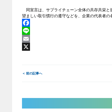
同宣言は、サプライチェーン全体の共存共栄と規
望ましい取引慣行の遵守などを、企業の代表者の
Facebook
Line
Email
X
＜ 前の記事へ