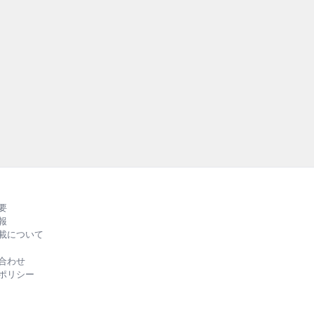
テナブルとゴ
持続可能な社会の実現
外の先進事例を紹介する『
RUBBER』の第2弾
る、バラエティーに富
ルカラーでお届けしま
要
報
載について
合わせ
ポリシー