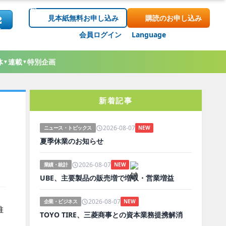
見本紙無料お申し込み
購読のお申し込み
会員ログイン
Language
体
連載
特別企画
▼
▼
新着記事
2026-08-07
ニュース・トピックス
NEW
夏季休業のお知らせ
2026-08-07
業績・統計
NEW
UBE、主要製品の販売増で増収・営業増益
2026-08-07
企業・ビジネス
NEW
推
TOYO TIRE、三菱商事との資本業務提携解消