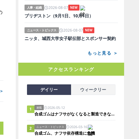
2026-08-07
人事・組織
NEW
の
ブリヂストン（9月1日、10月1日）
2026-08-07
ニュース・トピックス
NEW
ニッタ、城西大学女子駅伝部とスポンサー契約
もっと見る ＞
アクセスランキング
デイリー
ウィークリー
＞
2026-05-12
連載
1
合成ゴムはナフサがなくなると製造できないのか？
2026-03-16
ニュース・トピックス
2
合成ゴム、ナフサ依存構造に危機