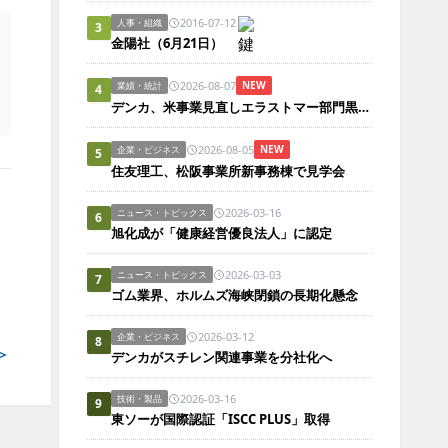
2016-07-12
人事・組織
3
金陽社（6月21日）
2026-08-07
NEW
業績・統計
4
デンカ、米事業見直しエラストマー部門黒字化
2026-08-05
NEW
企業・ビジネス
5
住友理工、松阪事業所新事務棟で見学会
2026-03-16
ニュース・トピックス
6
旭化成が「健康経営優良法人」に認定
2026-03-03
ニュース・トピックス
7
ゴム業界、ホルムズ海峡閉鎖の長期化懸念
2026-03-12
企業・ビジネス
8
＞
デンカがスチレン関連事業を分社化へ
2026-03-16
技術・製品
9
東ソーが国際認証「ISCC PLUS」取得