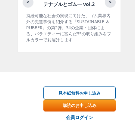
月刊ラバーインダストリー／単
<
>
ム― vol.2
に向けた、ゴム業界内
ゴム報知新聞の姉妹誌。ゴム・エラス
SUSTAINABLE ＆
製品・市場分野別の動向、新製品・技
。34の企業・団体によ
材料動向、設備・機械の紹介、インタ
んだ35の取り組みをフ
ー、海外企業情報、統計などをコンパ
す
掲載しています。エッセイ（寄稿）も
見本紙無料お申し込み
購読のお申し込み
会員ログイン