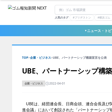
人気のタグ
#ブリヂストン
#横浜ゴム
#住友理工
#連載：マーケットアナリ
#三ツ星ベルト
#東ソー
ニュース・トピ
▼
TOP
>
企業・ビジネス
>
UBE、パートナーシップ構築宣言を公表
UBE、パートナーシップ構
2022-04-01
企業・ビジネス
UBEは、経団連会長、日商会頭、連合会長及び
進会議」において創設された「パートナーシップ