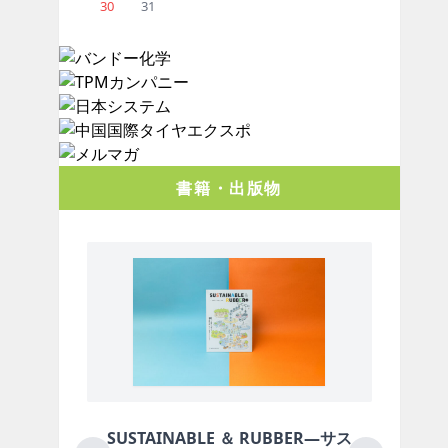
30
31
書籍・出版物
 ＆ RUBBER―サス