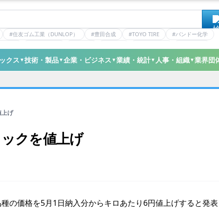
#住友ゴム工業（DUNLOP）
#豊田合成
#TOYO TIRE
#バンドー化学
ティクス
#日本ゼオン
#ニッタ
#デンカ
#ミシュラン
#三井化学
ックス
技術・製品
企業・ビジネス
業績・統計
人事・組織
業界団
▼
▼
▼
▼
▼
値上げ
ラックを値上げ
種の価格を5月1日納入分からキロあたり6円値上げすると発表