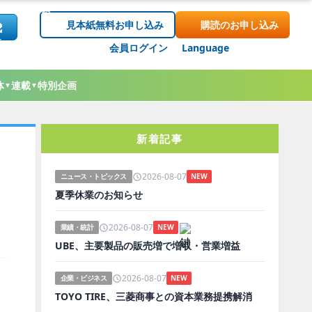
見本紙無料お申し込み
購読のお申し込み
会員ログイン
Language
体
連載
特別企画
▼
▼
新着記事
2026-08-07
ニュース・トピックス
NEW
夏季休業のお知らせ
2026-08-07
業績・統計
NEW
UBE、主要製品の販売増で増収・営業増益
2026-08-07
企業・ビジネス
NEW
TOYO TIRE、三菱商事との資本業務提携解消