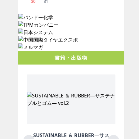
30
31
書籍・出版物
＆ RUBBER―サス