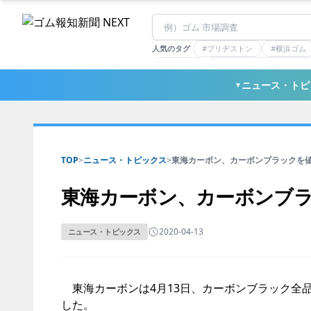
人気のタグ
#ブリヂストン
#横浜ゴム
#住友理工
#連載：マーケットアナリ
#三ツ星ベルト
#東ソー
ニュース・トピ
▼
TOP
>
ニュース・トピックス
>
東海カーボン、カーボンブラックを
東海カーボン、カーボンブ
2020-04-13
ニュース・トピックス
東海カーボンは4月13日、カーボンブラック全品
した。