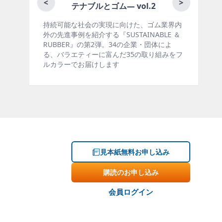
月刊ラバーインダストリー／単
<
>
 vol.2
向けた、ゴム業界内
ゴム報知新聞の姉妹誌。ゴム・エラスト
USTAINABLE ＆
製品・市場分野別の動向、新製品・技術
4の企業・団体によ
材料動向、設備・機械の紹介、インタビ
だ35の取り組みをフ
ー、海外企業情報、統計などをコンパク
掲載しています。エッセイ（寄稿）も充
見本紙無料お申し込み
購読のお申し込み
会員ログイン