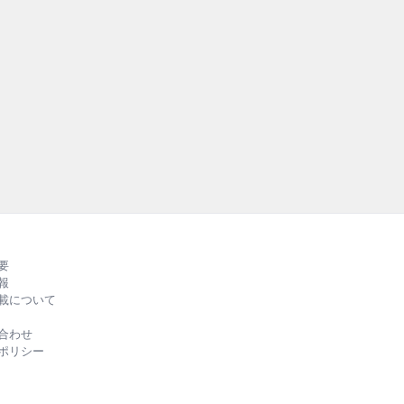
テナブルとゴム―
持続可能な社会の実現に
外の先進事例を紹介する『S
RUBBER』の第2弾。3
る、バラエティーに富ん
ルカラーでお届けします
要
報
載について
合わせ
ポリシー