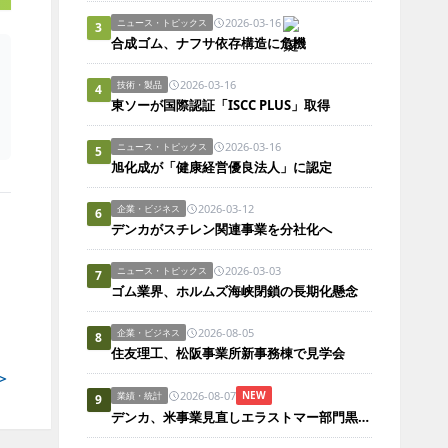
2026-03-16
ニュース・トピックス
3
合成ゴム、ナフサ依存構造に危機
2026-03-16
技術・製品
4
東ソーが国際認証「ISCC PLUS」取得
2026-03-16
ニュース・トピックス
5
旭化成が「健康経営優良法人」に認定
2026-03-12
企業・ビジネス
6
デンカがスチレン関連事業を分社化へ
2026-03-03
ニュース・トピックス
7
ゴム業界、ホルムズ海峡閉鎖の長期化懸念
2026-08-05
企業・ビジネス
8
住友理工、松阪事業所新事務棟で見学会
＞
2026-08-07
NEW
業績・統計
9
デンカ、米事業見直しエラストマー部門黒字化