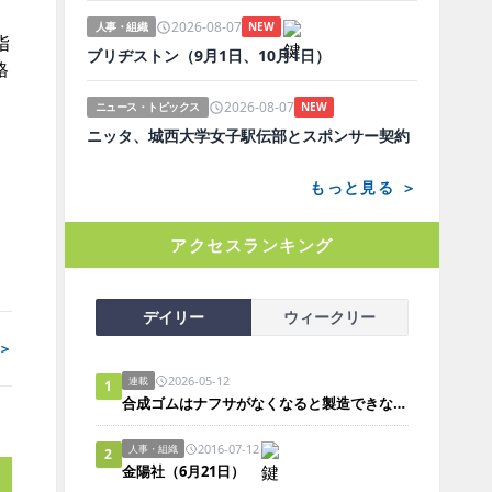
2026-08-07
人事・組織
NEW
指
ブリヂストン（9月1日、10月1日）
格
2026-08-07
ニュース・トピックス
NEW
ニッタ、城西大学女子駅伝部とスポンサー契約
もっと見る ＞
アクセスランキング
デイリー
ウィークリー
＞
2026-05-12
連載
1
合成ゴムはナフサがなくなると製造できないのか？
2016-07-12
人事・組織
2
金陽社（6月21日）