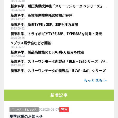
2024-06-10
新東科学、耐圧防爆撹拌機「スリーワンモータExシリーズ」を発売
2024-06-04
新東科学、高性能摩擦摩耗試験機が好評
2023-12-12
新東科学、新型TYPE：38P、38Fを注力展開
2023-09-22
新東科学、トライボギアTYPE:38P、TYPE:38Fを開発・発売
2023-09-15
Nプラス展示会などが開催
2023-06-27
新東科学、製品高性能化とSDGs取り組みを推進
2022-10-24
新東科学、スリーワンモータ新製品「BLh－Safシリーズ」が好評
2022-10-12
新東科学、スリーワンモータの新製品「BLW－Saf」シリーズ
もっと見る ＞
新着記事
2026-08-07
ニュース・トピックス
NEW
夏季休業のお知らせ