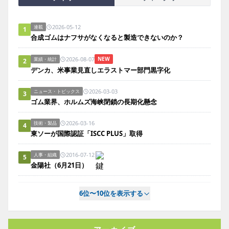
2026-05-12
連載
1
合成ゴムはナフサがなくなると製造できないのか？
2026-08-07
NEW
業績・統計
2
デンカ、米事業見直しエラストマー部門黒字化
2026-03-03
ニュース・トピックス
3
ゴム業界、ホルムズ海峡閉鎖の長期化懸念
2026-03-16
技術・製品
4
東ソーが国際認証「ISCC PLUS」取得
2016-07-12
人事・組織
5
金陽社（6月21日）
6位〜10位を表示する