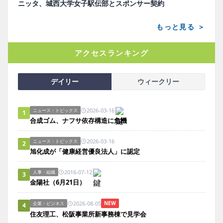
ニッタ、城西大学女子駅伝部とスポンサー契約
もっと見る ＞
アクセスランキング
デイリー
ウィークリー
2026-03-16
ニュース・トピックス
1
合成ゴム、ナフサ依存構造に危機
2026-03-16
ニュース・トピックス
2
旭化成が「健康経営優良法人」に認定
2016-07-12
人事・組織
3
金陽社（6月21日）
2026-08-05
NEW
企業・ビジネス
4
住友理工、松阪事業所新事務棟で見学会