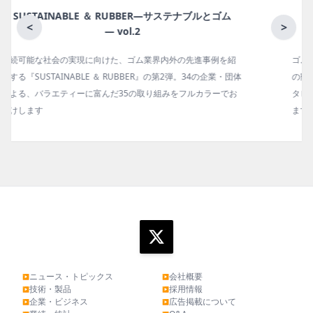
月刊ラバーインダストリー／単品
<
>
ゴム報知新聞の姉妹誌。ゴム・エラストマー製品・市場分野別
体
の動向、新製品・技術、原材料動向、設備・機械の紹介、イン
タビュー、海外企業情報、統計などをコンパクトに掲載してい
ます。エッセイ（寄稿）も充実。
ニュース・トピックス
会社概要
▶
▶
技術・製品
採用情報
▶
▶
企業・ビジネス
広告掲載について
▶
▶