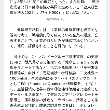
回は2年ぶり4度目の選定となった。また同時に、経済
産業省と日本健康会議が共同で進めている「健康経営
優良法人2021（ホワイト500）」にも認定された。
吉井満隆社長
「健康経営銘柄」は、従業員の健康管理を経営的な
視点で考え、戦略的に取り組んでいる企業を選定、公
表することで、企業の取り組みが株式市場などにおい
て、適切に評価されることを目的にしている。
同社では、①「バンドーグループ健康宣言」の実現
に向け、従業員が自ら策定する「健康ビジョン」の実
現をサポートするなど、活気ある職場づくりを推進②
目標達成に向けて、定期健診・特殊検診・二次検査の
100％受診、その結果に基づくハイリスクアプローチ
としてEQ（Emotional Quotient＝情動指数）を活用
し、生活習慣の改善を促す③健康保険組合と連携した
データヘルス事業として健康スコアリングレポートを
活用し、歯科検診の推進をコラボヘルス活動として推
進④生活習慣病と睡眠の関連性に着目し、ポピュレー