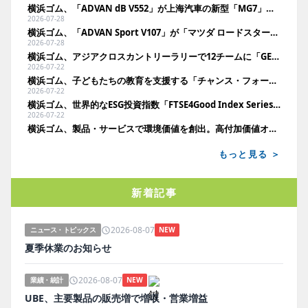
横浜ゴム、「ADVAN dB V552」が上海汽車の新型「MG7」に新車装着
2026-07-28
横浜ゴム、「ADVAN Sport V107」が「マツダ ロードスター」に新車装着
2026-07-28
横浜ゴム、アジアクロスカントリーラリーで12チームに「GEOLANDAR」を供給
2026-07-22
横浜ゴム、子どもたちの教育を支援する「チャンス・フォー・チルドレン」を継続支援
2026-07-22
横浜ゴム、世界的なESG投資指数「FTSE4Good Index Series」に22年連続で選定
2026-07-22
横浜ゴム、製品・サービスで環境価値を創出。高付加価値オフハイウェイタイヤを拡充
もっと見る ＞
新着記事
2026-08-07
ニュース・トピックス
NEW
夏季休業のお知らせ
2026-08-07
業績・統計
NEW
UBE、主要製品の販売増で増収・営業増益