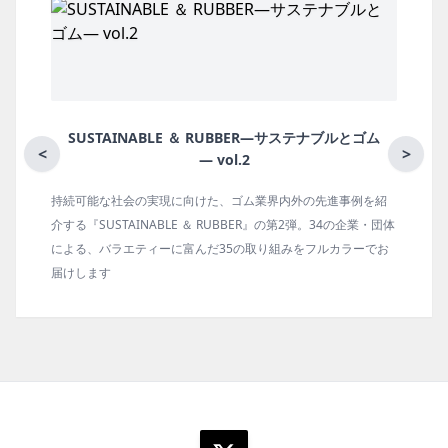
NABLE ＆ RUBBER―サステナブルとゴム
月刊ラ
<
>
― vol.2
の実現に向けた、ゴム業界内外の先進事例を紹
ゴム報知新聞の姉妹
INABLE ＆ RUBBER』の第2弾。34の企業・団体
の動向、新製品・技
ティーに富んだ35の取り組みをフルカラーでお
タビュー、海外企業
ます。エッセイ（寄