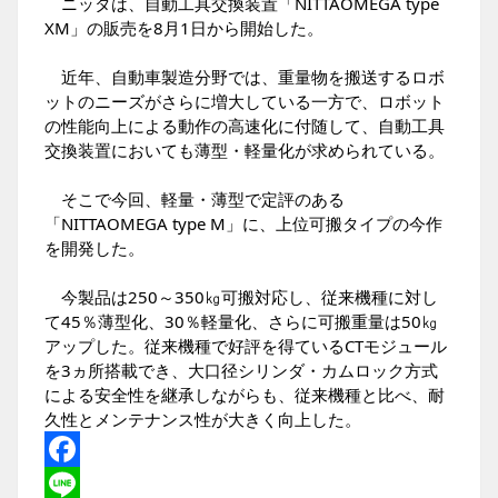
ニッタは、自動工具交換装置「NITTAOMEGA type
XM」の販売を8月1日から開始した。
近年、自動車製造分野では、重量物を搬送するロボ
ットのニーズがさらに増大している一方で、ロボット
の性能向上による動作の高速化に付随して、自動工具
交換装置においても薄型・軽量化が求められている。
そこで今回、軽量・薄型で定評のある
「NITTAOMEGA type M」に、上位可搬タイプの今作
を開発した。
今製品は250～350㎏可搬対応し、従来機種に対し
て45％薄型化、30％軽量化、さらに可搬重量は50㎏
アップした。従来機種で好評を得ているCTモジュール
を3ヵ所搭載でき、大口径シリンダ・カムロック方式
による安全性を継承しながらも、従来機種と比べ、耐
久性とメンテナンス性が大きく向上した。
Facebook