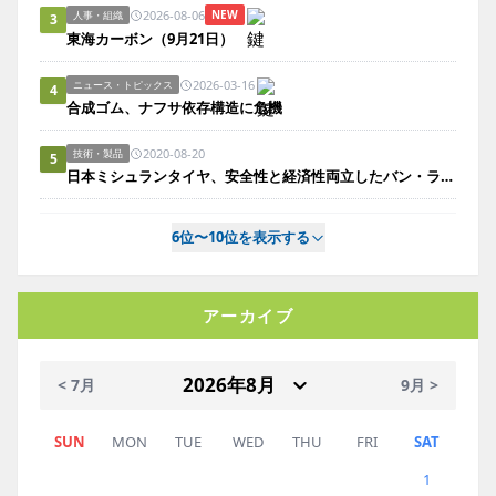
2026-08-06
NEW
人事・組織
3
東海カーボン（9月21日）
2026-03-16
ニュース・トピックス
4
合成ゴム、ナフサ依存構造に危機
2020-08-20
技術・製品
5
日本ミシュランタイヤ、安全性と経済性両立したバン・ライトトラック用タイヤ発売
6位〜10位を表示する
アーカイブ
< 7月
9月 >
SUN
MON
TUE
WED
THU
FRI
SAT
1