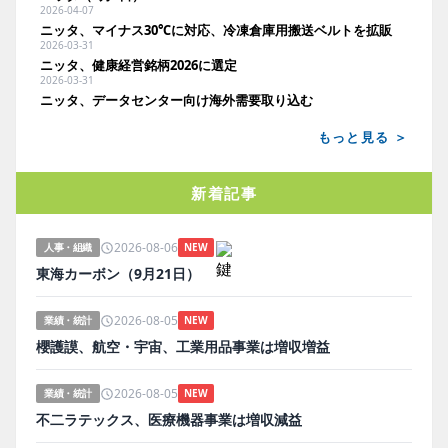
2026-04-07
ニッタ、マイナス30℃に対応、冷凍倉庫用搬送ベルトを拡販
2026-03-31
ニッタ、健康経営銘柄2026に選定
2026-03-31
ニッタ、データセンター向け海外需要取り込む
もっと見る ＞
新着記事
2026-08-06
人事・組織
NEW
東海カーボン（9月21日）
2026-08-05
業績・統計
NEW
櫻護謨、航空・宇宙、工業用品事業は増収増益
2026-08-05
業績・統計
NEW
不二ラテックス、医療機器事業は増収減益