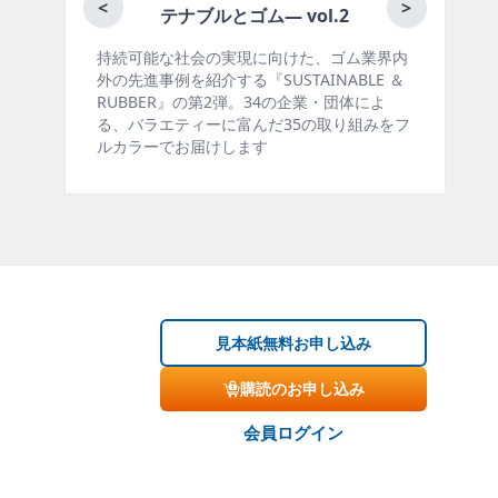
月刊ラバーインダストリー
<
>
とゴム― vol.2
の実現に向けた、ゴム業界内
ゴム報知新聞の姉妹誌。ゴム・エ
する『SUSTAINABLE ＆
製品・市場分野別の動向、新製品
2弾。34の企業・団体によ
材料動向、設備・機械の紹介、イ
に富んだ35の取り組みをフ
ー、海外企業情報、統計などをコ
けします
掲載しています。エッセイ（寄稿
見本紙無料お申し込み
購読のお申し込み
会員ログイン