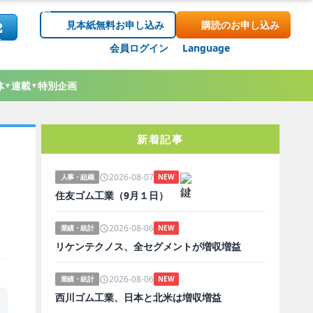
見本紙無料お申し込み
購読のお申し込み
会員ログイン
Language
体
連載
特別企画
▼
▼
新着記事
2026-08-07
人事・組織
NEW
住友ゴム工業（9月１日）
2026-08-06
業績・統計
NEW
リケンテクノス、全セグメントが増収増益
2026-08-06
業績・統計
NEW
西川ゴム工業、日本と北米は増収増益