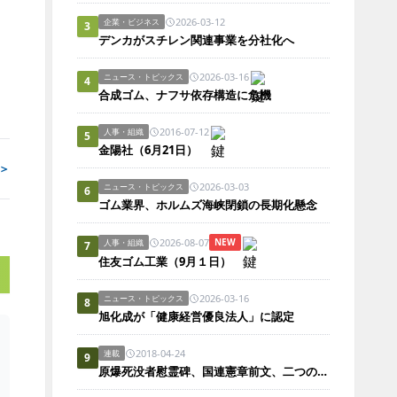
2026-03-12
企業・ビジネス
3
デンカがスチレン関連事業を分社化へ
2026-03-16
ニュース・トピックス
4
合成ゴム、ナフサ依存構造に危機
2016-07-12
人事・組織
5
金陽社（6月21日）
＞
2026-03-03
ニュース・トピックス
6
ゴム業界、ホルムズ海峡閉鎖の長期化懸念
2026-08-07
NEW
人事・組織
7
住友ゴム工業（9月１日）
2026-03-16
ニュース・トピックス
8
旭化成が「健康経営優良法人」に認定
2018-04-24
連載
9
原爆死没者慰霊碑、国連憲章前文、二つのwe（われわれ／われら）。