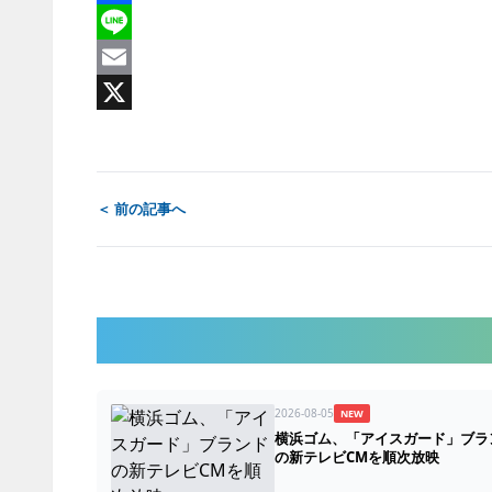
Facebook
Line
Email
X
＜ 前の記事へ
2026-08-05
NEW
横浜ゴム、「アイスガード」ブラ
の新テレビCMを順次放映