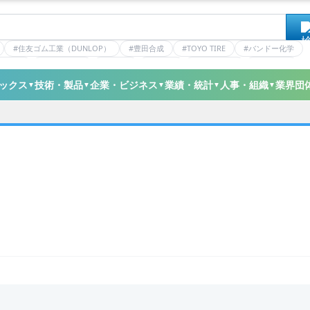
#住友ゴム工業（DUNLOP）
#豊田合成
#TOYO TIRE
#バンドー化学
ティクス
#日本ゼオン
#ニッタ
#デンカ
#ミシュラン
#三井化学
ックス
技術・製品
企業・ビジネス
業績・統計
人事・組織
業界団
▼
▼
▼
▼
▼