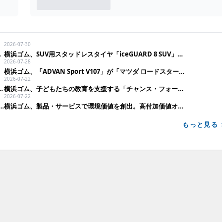
2026-07-30
作設備を竣工
横浜ゴム、SUV用スタッドレスタイヤ「iceGUARD 8 SUV」を新発売
2026-07-28
横浜ゴム、「ADVAN Sport V107」が「マツダ ロードスター」に新車装着
2026-07-22
ーで12チームに「GEOLANDAR」を供給
横浜ゴム、子どもたちの教育を支援する「チャンス・フォー・チルドレン」を継続支援
2026-07-22
資指数「FTSE4Good Index Series」に22年連続で選定
横浜ゴム、製品・サービスで環境価値を創出。高付加価値オフハイウェイタイヤを拡充
もっと見る 