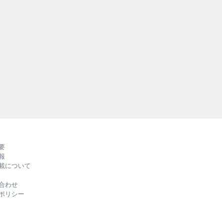
テナブル
持続可能な社会
外の先進事例を紹介
RUBBER』の第
る、バラエティー
ルカラーでお届
要
報
載について
合わせ
ポリシー