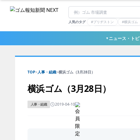
人気のタグ
#ブリヂストン
#横浜ゴム
#住友理工
#連載：マーケットアナリ
#三ツ星ベルト
#東ソー
ニュース・トピ
▼
TOP
>
人事・組織
>
横浜ゴム（3月28日）
横浜ゴム（3月28日）
2019-04-10
人事・組織