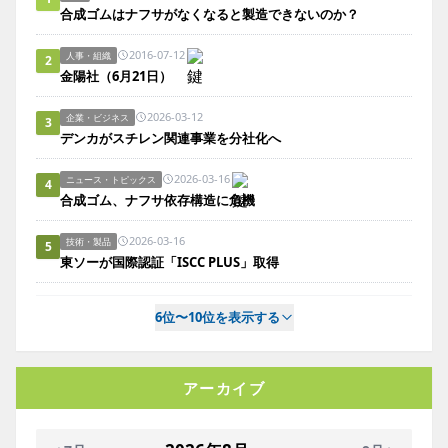
合成ゴムはナフサがなくなると製造できないのか？
2016-07-12
人事・組織
2
金陽社（6月21日）
2026-03-12
企業・ビジネス
3
デンカがスチレン関連事業を分社化へ
2026-03-16
ニュース・トピックス
4
合成ゴム、ナフサ依存構造に危機
2026-03-16
技術・製品
5
東ソーが国際認証「ISCC PLUS」取得
6位〜10位を表示する
アーカイブ