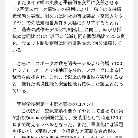
またタイヤ幅の奥側と手前側を交互に交差させる
「X字型スポーク構造」の採用により、独自の支持構
造形態を実現。耐久力は同社の市販製品（空気入りタ
イヤ）での法規相当条件を大幅にクリアするととも
に、過去の試作モデル比で8倍以上に向上。転がり抵
抗値は同比2分の1以下に低減し同市販製品比で25％良
化、ウェット制動距離は同市販製品比で4％短縮して
いる。
さらに、スポーク本数を過去モデルより倍増（100
ピッチ）したことで接地圧を分散、スポークによる打
撃音を緩和させ、これまで以上の静粛性を実現するな
ど、優れた環境性能と安全性能も確保した製品となっ
ている。
守屋学技術第一本部本部長のコメント
「このほど、空気充填不要タイヤとして当社では第
6世代のnoaiaが開発に至り、実装用として時速120キ
ロまで耐えるレベルとなった。まだ、量産化には課題
も多いが、X字型スポーク構造など革新を進め耐久
力、静粛性などと走行で実用性をもったレベルに成長