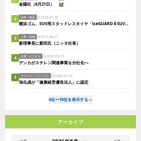
金陽社（6月21日）
2026-07-30
技術・製品
2
横浜ゴム、SUV用スタッドレスタイヤ「iceGUARD 8 SUV」を新発売
2017-04-27
人事・組織
3
新理事長に新田氏（ニッタ社長）
2026-03-12
企業・ビジネス
4
デンカがスチレン関連事業を分社化へ
2026-03-16
ニュース・トピックス
5
旭化成が「健康経営優良法人」に認定
6位〜10位を表示する
アーカイブ