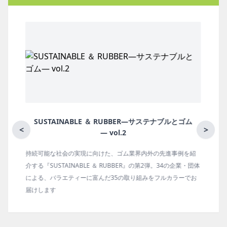
ナブルとゴム
月刊ラバーインダストリー／単品
<
>
先進事例を紹
ゴム報知新聞の姉妹誌。ゴム・エラストマー製品・市場
34の企業・団体
の動向、新製品・技術、原材料動向、設備・機械の紹介
ルカラーでお
タビュー、海外企業情報、統計などをコンパクトに掲載
ます。エッセイ（寄稿）も充実。