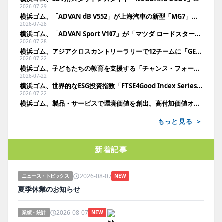
2026-07-29
横浜ゴム、「ADVAN dB V552」が上海汽車の新型「MG7」に新車装着
2026-07-28
横浜ゴム、「ADVAN Sport V107」が「マツダ ロードスター」に新車装着
2026-07-28
横浜ゴム、アジアクロスカントリーラリーで12チームに「GEOLANDAR」を供給
2026-07-22
横浜ゴム、子どもたちの教育を支援する「チャンス・フォー・チルドレン」を継続支援
2026-07-22
横浜ゴム、世界的なESG投資指数「FTSE4Good Index Series」に22年連続で選定
2026-07-22
横浜ゴム、製品・サービスで環境価値を創出。高付加価値オフハイウェイタイヤを拡充
もっと見る ＞
新着記事
2026-08-07
ニュース・トピックス
NEW
夏季休業のお知らせ
2026-08-07
業績・統計
NEW