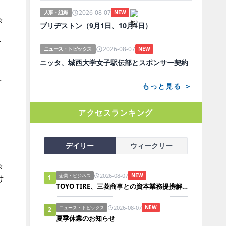
2026-08-07
人事・組織
NEW
々
ブリヂストン（9月1日、10月1日）
て
2026-08-07
ニュース・トピックス
NEW
ニッタ、城西大学女子駅伝部とスポンサー契約
を
もっと見る ＞
アクセスランキング
デイリー
ウィークリー
々
2026-08-07
NEW
企業・ビジネス
け
1
TOYO TIRE、三菱商事との資本業務提携解消
2026-08-07
NEW
ニュース・トピックス
2
夏季休業のお知らせ