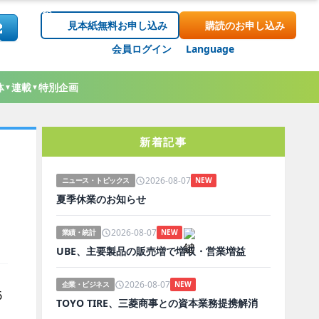
見本紙無料お申し込み
購読のお申し込み
会員ログイン
Language
体
連載
特別企画
▼
▼
新着記事
2026-08-07
ニュース・トピックス
NEW
夏季休業のお知らせ
2026-08-07
業績・統計
NEW
UBE、主要製品の販売増で増収・営業増益
2026-08-07
企業・ビジネス
NEW
6
TOYO TIRE、三菱商事との資本業務提携解消