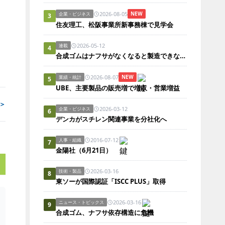
2026-08-05
NEW
企業・ビジネス
3
住友理工、松阪事業所新事務棟で見学会
2026-05-12
連載
4
合成ゴムはナフサがなくなると製造できないのか？
2026-08-07
NEW
業績・統計
5
UBE、主要製品の販売増で増収・営業増益
＞
2026-03-12
企業・ビジネス
6
デンカがスチレン関連事業を分社化へ
2016-07-12
人事・組織
7
金陽社（6月21日）
2026-03-16
技術・製品
8
東ソーが国際認証「ISCC PLUS」取得
2026-03-16
ニュース・トピックス
9
合成ゴム、ナフサ依存構造に危機