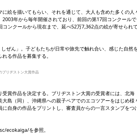
に絵を描いてもらい、それを通じて、大人も含めた多くの人
2003年から毎年開催されており、前回の第17回コンクールで
回コンクールから現在まで、延べ52万7,362点の絵が寄せられ
 しぜん」。子どもたちが日常や旅先で触れ合い、感じた自然
ふれる作品を募集する。
のブリヂストン大賞作品
受賞作品を決定する。ブリヂストン大賞の受賞者には、北海
美大島（同）、沖縄県への親子ペアでのエコツアーをはじめ様
員に自身の作品をプリントし、審査員からの一言スタンプをつ
sc/ecokaiga/
を参照。