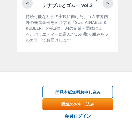
月刊ラバーインダストリー／単品
<
>
vol.2
向けた、ゴム業界内
ゴム報知新聞の姉妹誌。ゴム・エラストマ
TAINABLE ＆
製品・市場分野別の動向、新製品・技術、
の企業・団体によ
材料動向、設備・機械の紹介、インタビュ
35の取り組みをフ
ー、海外企業情報、統計などをコンパクト
掲載しています。エッセイ（寄稿）も充実
見本紙無料お申し込み
購読のお申し込み
会員ログイン