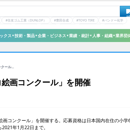
#住友ゴム工業（DUNLOP）
#豊田合成
#TOYO TIRE
#バンドー化学
ティクス
#日本ゼオン
#ニッタ
#デンカ
#ミシュラン
#三井化学
ックス
技術・製品
企業・ビジネス
業績・統計
人事・組織
業界団
▼
▼
▼
▼
▼
ール...
コ絵画コンクール」を開催
絵画コンクール」を開催する。応募資格は日本国内在住の小学
2021年1月22日まで。