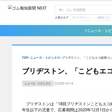
人気のタグ
#ブリヂストン
#横浜ゴム
#住友理工
#連載：マーケットアナリ
#三ツ星ベルト
#東ソー
ニュース・トピ
▼
TOP
>
ニュース・トピックス
>
ブリヂストン、「こどもエコ絵画コンク
ブリヂストン、「こどもエ
2020-10-14
ニュース・トピックス
ブリヂストンは「18回ブリヂストンこどもエコ
年生以下の児童で、応募期間は2020年12月1日から