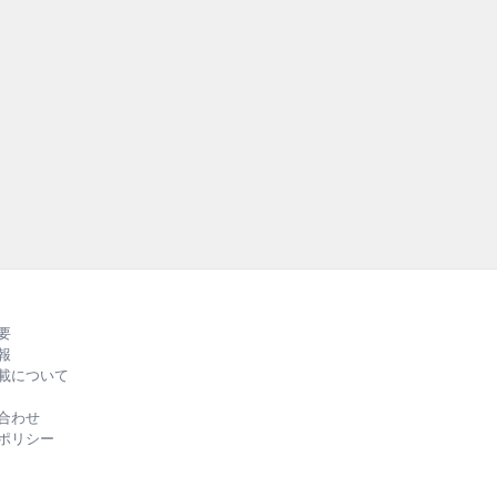
テナブルとゴム― 
持続可能な社会の実現に
外の先進事例を紹介する『SUS
RUBBER』の第2弾。34
る、バラエティーに富んだ
ルカラーでお届けします
要
報
載について
合わせ
ポリシー