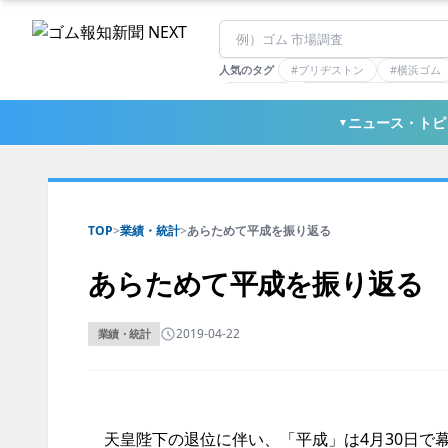
人気のタグ
#ブリヂストン
#横浜ゴム
#住友理工
#連載：マーケットアナリ
#三ツ星ベルト
#東ソー
ニュース・トピ
▼
TOP
>
業績・統計
>
あらためて平成を振り返る
あらためて平成を振り返る
2019-04-22
業績・統計
天皇陛下の退位に伴い、「平成」は4月30日で幕