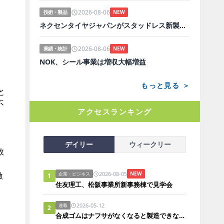
2026-08-06
技術・製品
NEW
ネクセンタイヤジャパンがスタッドレス新製品、日本市場にらみ開発
2026-08-06
業績・統計
NEW
NOK、シール事業は増収大幅増益
もっと見る ＞
と
不
アクセスランキング
デイリー
ウィークリー
数
2026-08-05
激
NEW
企業・ビジネス
1
住友理工、松阪事業所新事務棟で見学会
2026-05-12
連載
2
合成ゴムはナフサがなくなると製造できないのか？