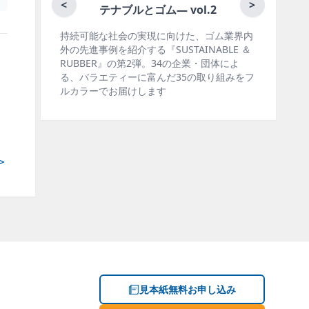
月刊ラバーインダストリー
<
>
とゴム― vol.2
の実現に向けた、ゴム業界内
ゴム報知新聞の姉妹誌。ゴム・エ
する『SUSTAINABLE ＆
製品・市場分野別の動向、新製品
2弾。34の企業・団体によ
材料動向、設備・機械の紹介、イ
に富んだ35の取り組みをフ
ー、海外企業情報、統計などをコ
けします
掲載しています。エッセイ（寄稿
＞
見本紙無料お申し込み