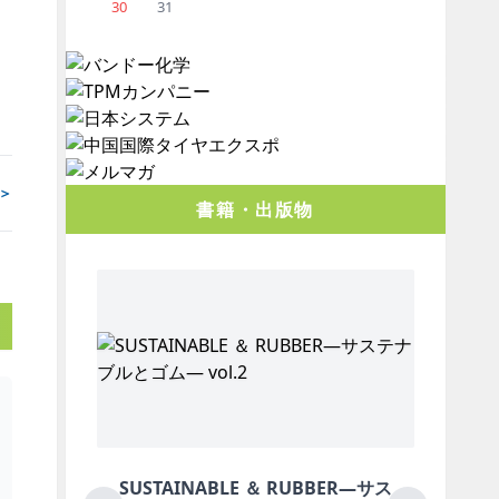
30
31
＞
書籍・出版物
BLE ＆ RUBBER―サス