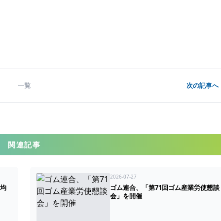
一覧
次の記事へ 
関連記事
2026-07-27
平均
ゴム連合、「第71回ゴム産業労使懇談
会」を開催
SUSTAINA