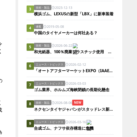
2023-12-13
技術・製品
3
横浜ゴム、LEXUSの新型「LBX」に新車装着
2019-05-08
連載
4
中国のタイヤメーカーは何社ある？
令
2026-06-22
技術・製品
5
く
和光紙器、100％廃棄プラスチック使用 包装資材「ポリエコレン」
2026-02-12
ニュース・トピックス
6
「オートアフターマーケットEXPO（IAAE）2026」開幕
の
2026-03-03
ニュース・トピックス
7
ゴム業界、ホルムズ海峡閉鎖の長期化懸念
く
2026-08-06
NEW
技術・製品
8
成
ネクセンタイヤジャパンがスタッドレス新製品、日本市場にらみ開発
2026-03-16
ニュース・トピックス
9
合成ゴム、ナフサ依存構造に危機
為