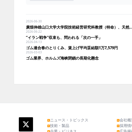
2026-06-30
廣畑伸雄山口大学大学院技術経営研究科教授（特命）、天然ゴム生産地に変化 カンボジア・ミャンマー
2026-06-22
“イラン戦争”収束も、問われる「次の一手」
2026-04-13
ゴム連合春のとりくみ、賃上げ平均妥結額1万7,579円
2026-03-03
ゴム業界、ホルムズ海峡閉鎖の長期化懸念
ニュース・トピックス
会社概
▶
▶
技術・製品
採用情
▶
▶
企業・ビジネス
広告掲
▶
▶