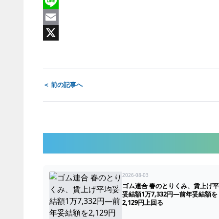
Facebook
Line
Email
X
＜ 前の記事へ
2026-08-03
ゴム連合 春のとりくみ、賃上げ
妥結額1万7,332円―前年妥結額を
2,129円上回る