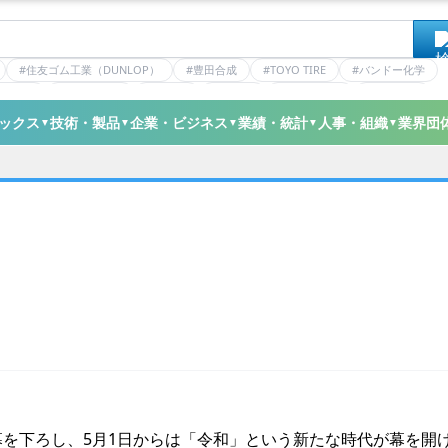
#住友ゴム工業（DUNLOP）
#豊田合成
#TOYO TIRE
#バンドー化学
ティクス
#日本ゼオン
#ニッタ
#デンカ
#ミシュラン
#三井化学
ックス
技術・製品
企業・ビジネス
業績・統計
人事・組織
業界団
▼
▼
▼
▼
▼
を下ろし、5月1日からは「令和」という新たな時代が幕を開