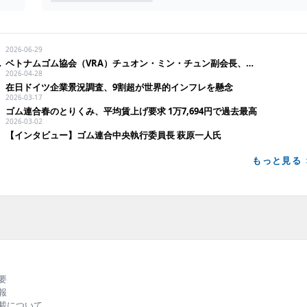
テナブル
持続可能な社会
外の先進事例を紹介
2026-06-29
RUBBER』の第
・ラオスでの生産に注目
ベトナムゴム協会（VRA）チュオン・ミン・チュン副会長、天然ゴム産地国としての存在価値高めるベトナム
2026-04-28
る、バラエティー
在日ドイツ企業景況調査、9割超が世界的インフレを懸念
ルカラーでお届
2026-03-17
ゴム連合春のとりくみ、平均賃上げ要求 1万7,694円で過去最高
2026-03-02
【インタビュー】ゴム連合中央執行委員長 萩原一人氏
もっと見る 
要
報
載について