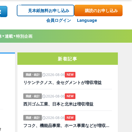
見本紙無料お申し込み
購読のお申し込み
会員ログイン
Language
体
連載
特別企画
▼
▼
新着記事
2026-08-06
業績・統計
NEW
リケンテクノス、全セグメントが増収増益
2026-08-06
業績・統計
NEW
西川ゴム工業、日本と北米は増収増益
2026-08-06
業績・統計
NEW
フコク、機能品事業、ホース事業などが増収増益
け