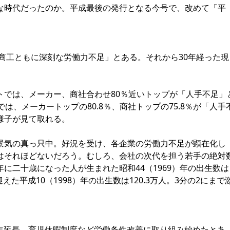
な時代だったのか。平成最後の発行となる今号で、改めて「平
商工ともに深刻な労働力不足」とある。それから30年経った現
では、メーカー、商社合わせ80％近いトップが「人手不足」
は、メーカートップの80.8％、商社トップの75.8％が「人手
様子が見て取れる。
気の真っ只中。好況を受け、各企業の労働力不足が顕在化し
はそれほどないだろう。むしろ、会社の次代を担う若手の絶対
に二十歳になった人が生まれた昭和44（1969）年の出生数は
迎えた平成10（1998）年の出生数は120.3万人。3分の2にまで
定年延長、育児休暇制度など労働条件改善に取り組み始めたとあ