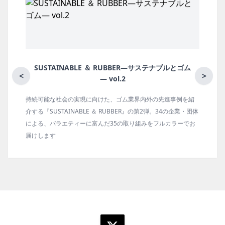
BBER―サステナブルとゴム
月刊ラバーインダスト
<
>
.2
ゴム業界内外の先進事例を紹
ゴム報知新聞の姉妹誌。ゴム・エラスト
BBER』の第2弾。34の企業・団体
の動向、新製品・技術、原材料動向、設
の取り組みをフルカラーでお
タビュー、海外企業情報、統計などをコ
ます。エッセイ（寄稿）も充実。