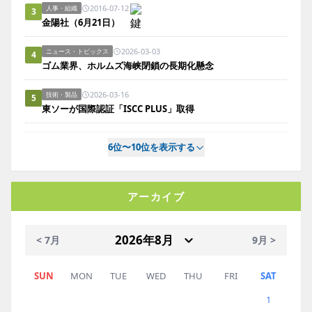
2016-07-12
人事・組織
3
金陽社（6月21日）
2026-03-03
ニュース・トピックス
4
ゴム業界、ホルムズ海峡閉鎖の長期化懸念
2026-03-16
技術・製品
5
東ソーが国際認証「ISCC PLUS」取得
6位〜10位を表示する
アーカイブ
< 7月
9月 >
SUN
MON
TUE
WED
THU
FRI
SAT
1