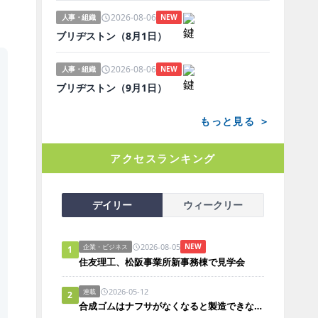
2026-08-06
人事・組織
NEW
ブリヂストン（8月1日）
2026-08-06
人事・組織
NEW
ブリヂストン（9月1日）
もっと見る ＞
アクセスランキング
デイリー
ウィークリー
2026-08-05
NEW
企業・ビジネス
1
住友理工、松阪事業所新事務棟で見学会
2026-05-12
連載
2
合成ゴムはナフサがなくなると製造できないのか？