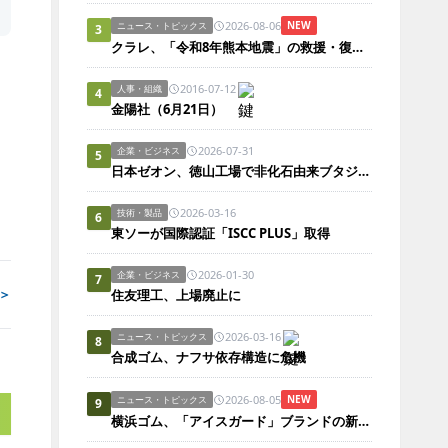
2026-08-06
NEW
ニュース・トピックス
3
クラレ、「令和8年熊本地震」の救援・復興に義援金
2016-07-12
人事・組織
4
金陽社（6月21日）
2026-07-31
企業・ビジネス
5
日本ゼオン、徳山工場で非化石由来ブタジエンの試作設備を竣工
2026-03-16
技術・製品
6
東ソーが国際認証「ISCC PLUS」取得
2026-01-30
企業・ビジネス
7
＞
住友理工、上場廃止に
2026-03-16
ニュース・トピックス
8
合成ゴム、ナフサ依存構造に危機
2026-08-05
NEW
ニュース・トピックス
9
横浜ゴム、「アイスガード」ブランドの新テレビCMを順次放映