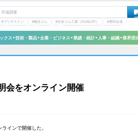
#ブリヂストン
#横浜ゴム
#住友ゴム工業（DUNLOP）
#豊田合成
RE
#バンドー化学
#住友理工
#連載：マーケットアナリティクス
ン
#ニッタ
#デンカ
#ミシュラン
#三井化学
#三ツ星ベルト
ックス
技術・製品
企業・ビジネス
業績・統計
人事・組織
業界団
▼
▼
▼
▼
▼
説明会をオンライン開催
オンラインで開催した。