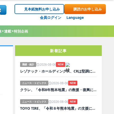
見本紙無料お申し込み
購読のお申し込み
会員ログイン
Language
体
連載
特別企画
▼
▼
新着記事
2026-08-06
業績・統計
NEW
レゾナック・ホールディングス、CRは堅調に推移
2026-08-06
ニュース・トピックス
NEW
クラレ、「令和8年熊本地震」の救援・復興に義援金
2026-08-06
ニュース・トピックス
NEW
TOYO TIRE、「令和８年熊本地震」の支援に義援金