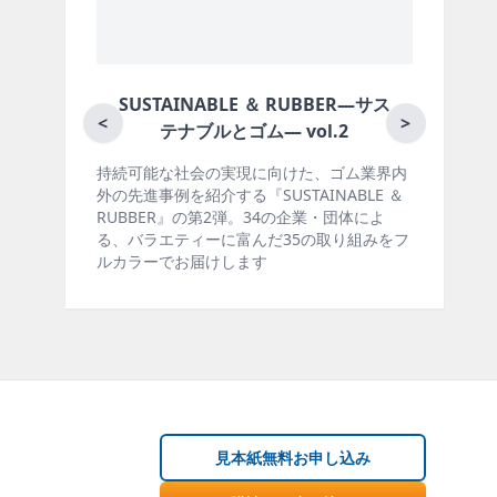
SUSTAINABLE ＆ RUBBER―サス
<
>
テナブルとゴム― vol.2
持続可能な社会の実現に向けた、ゴム業界内
ゴ
外の先進事例を紹介する『SUSTAINABLE ＆
製
RUBBER』の第2弾。34の企業・団体によ
材
る、バラエティーに富んだ35の取り組みをフ
ー
ルカラーでお届けします
掲
見本紙無料お申し込み