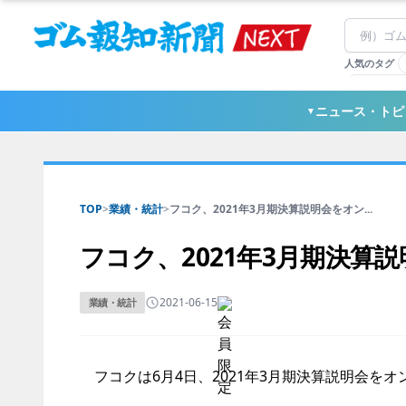
人気のタグ
#TOYO TI
#日本ゼオ
ニュース・トピ
▼
#東ソー
TOP
>
業績・統計
>
フコク、2021年3月期決算説明会をオン...
フコク、2021年3月期決算
2021-06-15
業績・統計
フコクは6月4日、2021年3月期決算説明会を