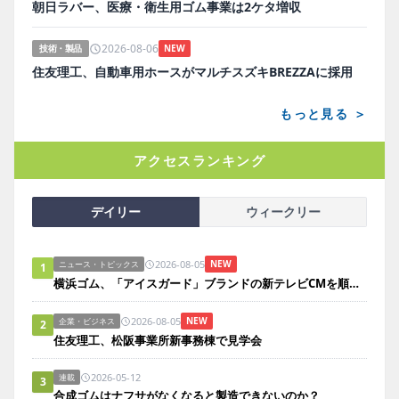
朝日ラバー、医療・衛生用ゴム事業は2ケタ増収
2026-08-06
技術・製品
NEW
住友理工、自動車用ホースがマルチスズキBREZZAに採用
もっと見る ＞
アクセスランキング
デイリー
ウィークリー
2026-08-05
NEW
ニュース・トピックス
1
横浜ゴム、「アイスガード」ブランドの新テレビCMを順次放映
2026-08-05
NEW
企業・ビジネス
2
住友理工、松阪事業所新事務棟で見学会
2026-05-12
連載
3
合成ゴムはナフサがなくなると製造できないのか？