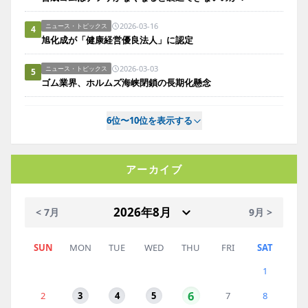
2026-03-16
ニュース・トピックス
4
旭化成が「健康経営優良法人」に認定
2026-03-03
ニュース・トピックス
5
ゴム業界、ホルムズ海峡閉鎖の長期化懸念
6位〜10位を表示する
アーカイブ
< 7月
9月 >
SUN
MON
TUE
WED
THU
FRI
SAT
1
6
2
3
4
5
7
8