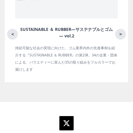
サステナブルとゴム
月刊ラバーインダストリー／単
<
>
外の先進事例を紹
ゴム報知新聞の姉妹誌。ゴム・エラストマー製品
第2弾。34の企業・団体
の動向、新製品・技術、原材料動向、設備・機械
みをフルカラーでお
タビュー、海外企業情報、統計などをコンパクト
ます。エッセイ（寄稿）も充実。