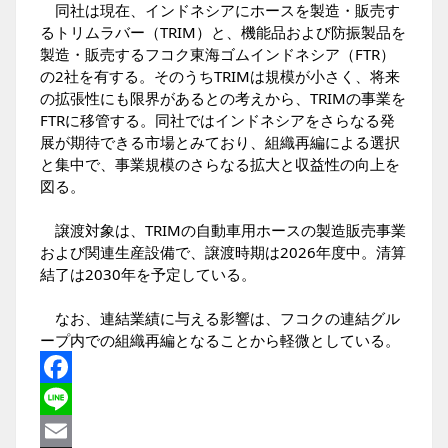
同社は現在、インドネシアにホースを製造・販売す
るトリムラバー（TRIM）と、機能品および防振製品を
製造・販売するフコク東海ゴムインドネシア（FTR）
の2社を有する。そのうちTRIMは規模が小さく、将来
の拡張性にも限界があるとの考えから、TRIMの事業を
FTRに移管する。同社ではインドネシアをさらなる発
展が期待できる市場とみており、組織再編による選択
と集中で、事業規模のさらなる拡大と収益性の向上を
図る。
譲渡対象は、TRIMの自動車用ホースの製造販売事業
および関連生産設備で、譲渡時期は2026年度中。清算
結了は2030年を予定している。
なお、連結業績に与える影響は、フコクの連結グル
ープ内での組織再編となることから軽微としている。
Facebook
Line