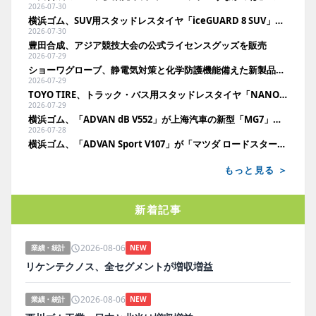
2026-07-30
横浜ゴム、SUV用スタッドレスタイヤ「iceGUARD 8 SUV」を新発売
2026-07-30
豊田合成、アジア競技大会の公式ライセンスグッズを販売
2026-07-29
ショーワグローブ、静電気対策と化学防護機能備えた新製品発売
2026-07-29
TOYO TIRE、トラック・バス用スタッドレスタイヤ「NANOENERGY M976」を発売
2026-07-29
横浜ゴム、「ADVAN dB V552」が上海汽車の新型「MG7」に新車装着
2026-07-28
横浜ゴム、「ADVAN Sport V107」が「マツダ ロードスター」に新車装着
もっと見る ＞
新着記事
2026-08-06
業績・統計
NEW
リケンテクノス、全セグメントが増収増益
2026-08-06
業績・統計
NEW