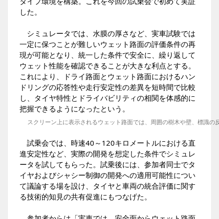
タイプ環境を構築。これを今回の試乗会で初めて実証
した。
シミュレータでは、水膜の厚さなど、実車試験では
一定に保つことが難しいウェット路面の評価条件の再
現が可能となり、統一した条件で安全に、繰り返して
ウェット性能を確認できることが大きな利点とする。
これにより、ドライ路面とウェット路面におけるハン
ドリングの応答性や走行安定性の差異を短時間で比較
し、タイヤ特性とドライバビリティの相関を体感的に
把握できるようになったという。
スクリーン上に表示されるウェット路面では、周囲の樹木や壁、標識の
試乗会では、時速40～120キロメートルにおける直
進安定性など、実際の開発を想定した条件でシミュレ
ータを試してもらった。試乗後には、参加者同士でタ
イヤおよびシャシー制御の開発への適用可能性につい
て議論する場を設け、タイヤと車両の統合評価に関す
る技術的知見の共有促進にもつなげた。
参加者からは「実車では、安全面からウェット路面