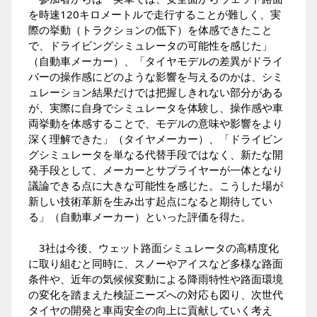
を時速120キロメートルで走行することが難しく、実
際の挙動（トラクションの低下）を体感できたこと
で、ドライビングシミュレータの可能性を感じた」
（自動車メーカー）、「タイヤモデルの差異がドライ
バーの操作感にどのような影響を与えるのかは、シミ
ュレーション結果だけでは把握しきれない部分がある
が、実際に自身でシミュレータを体験し、操作感や車
両挙動を体感することで、モデルの意味や影響をより
深く理解できた」（タイヤメーカー）、「ドライビン
グシミュレータを単なる代替手段ではなく、新たな開
発手段として、メーカーとサプライヤーが一体となり
議論できる点に大きな可能性を感じた。こうした場が
新しい技術革新を生み出す起点になると期待してい
る」（自動車メーカー）といった評価を得た。
3社は今後、ウェット路面シミュレータの高精度化
に取り組むと同時に、スノーやアイスなど多様な路面
条件や、近年の気候候変動による降雨特性や路面環境
の変化を踏まえた検証ニーズへの対応も図り、次世代
タイヤの開発と車両安全の向上に貢献していく考え