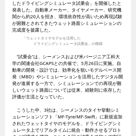
したドライビングシミュレータ試乗会」を開催したと
発表した。自動車メーカー、タイヤメーカー、研究機
関から約20人を招き、環境依存性が高いため再現試験
が困難とされてきたウェット路面シミュレーションの
完成度を披露した。
「ウェットタイヤモデルを活用した
ドライビングシミュレータ試乗会」の模様
“試乗会”は、シーメンスおよび米バージニア工科大
学の関連会社GCAPSとの共催で、5月26日に実施。自
動車の開発・設計では、効率化を狙いモデルベース開
発（MBD）やシミュレーションを活用したデジタル開
発が進展する一方で、シミュレーションでの再現が難
しいウェット路面については従来、経験則に依存した
評価が主流となっていた。
こうした中、3社は、シーメンスのタイヤ挙動シミ
ュレーションソフト「MF-Tyre/MF-Swift」に新規追加
されたウェットタイヤのモデルを、ドライビングシミ
ュレータ上でリアルタイムに統合・動作させるプロト