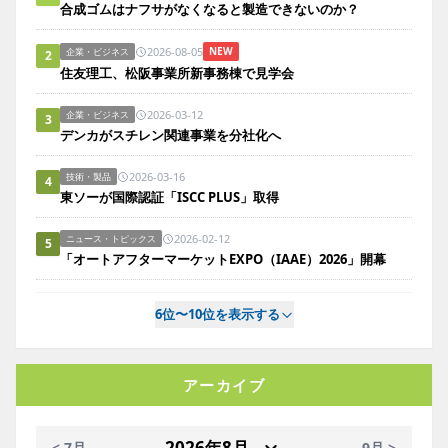
合成ゴムはナフサがなくなると製造できないのか？
2026-08-05
NEW
企業・ビジネス
2
住友理工、松阪事業所新事務棟で見学会
2026-03-12
企業・ビジネス
3
デンカがスチレン関連事業を分社化へ
2026-03-16
技術・製品
4
東ソーが国際認証「ISCC PLUS」取得
2026-02-12
ニュース・トピックス
5
「オートアフターマーケットEXPO（IAAE）2026」開幕
6位〜10位を表示する
アーカイブ
< 7月
9月 >