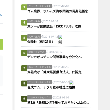
2026-03-03
ニュース・トピックス
3
ゴム業界、ホルムズ海峡閉鎖の長期化懸念
＞
2026-03-16
技術・製品
4
東ソーが国際認証「ISCC PLUS」取得
2016-07-12
人事・組織
5
金陽社（6月21日）
2026-03-12
企業・ビジネス
6
デンカがスチレン関連事業を分社化へ
2026-03-16
ニュース・トピックス
7
旭化成が「健康経営優良法人」に認定
2026-03-16
ニュース・トピックス
8
合成ゴム、ナフサ依存構造に危機
2021-09-04
ニュース・トピックス
9
第1章『最初にぜひ知っておきたいゴムの常識』（その２）