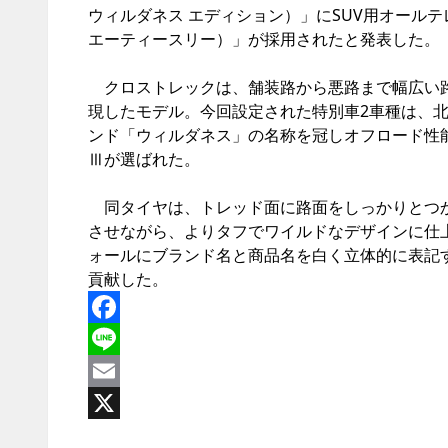
ウィルダネス エディション）」にSUV用オールテレー
エーティースリー）」が採用されたと発表した。
クロストレックは、舗装路から悪路まで幅広い路
現したモデル。今回設定された特別車2車種は、北米
ンド「ウィルダネス」の名称を冠しオフロード性能を強
Ⅲが選ばれた。
同タイヤは、トレッド面に路面をしっかりとつか
させながら、よりタフでワイルドなデザインに仕上
ォールにブランド名と商品名を白く立体的に表記
貢献した。
Facebook
Line
Email
X