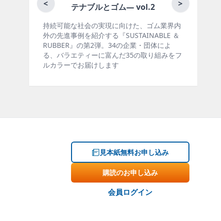
月刊ラバーインダストリー／単
<
>
ム― vol.2
に向けた、ゴム業界内
ゴム報知新聞の姉妹誌。ゴム・エラス
SUSTAINABLE ＆
製品・市場分野別の動向、新製品・技
。34の企業・団体によ
材料動向、設備・機械の紹介、インタ
んだ35の取り組みをフ
ー、海外企業情報、統計などをコンパ
す
掲載しています。エッセイ（寄稿）も
見本紙無料お申し込み
購読のお申し込み
会員ログイン