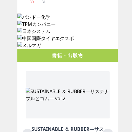
30
31
書籍・出版物
 ＆ RUBBER―サス