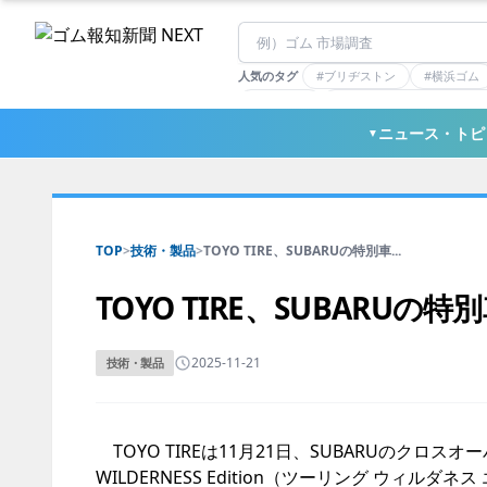
人気のタグ
#ブリヂストン
#横浜ゴム
#住友理工
#連載：マーケットアナリ
#三ツ星ベルト
#東ソー
ニュース・トピ
▼
TOP
>
技術・製品
>
TOYO TIRE、SUBARUの特別車...
TOYO TIRE、SUBARU
2025-11-21
技術・製品
TOYO TIREは11月21日、SUBARUのクロス
WILDERNESS Edition（ツーリング ウィルダネス 