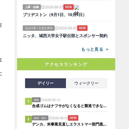
2026-08-07
人事・組織
NEW
ブリヂストン（9月1日、10月1日）
実
2026-08-07
ニュース・トピックス
NEW
ニッタ、城西大学女子駅伝部とスポンサー契約
もっと見る ＞
立
アクセスランキング
に
デイリー
ウィークリー
2026-05-12
連載
1
合成ゴムはナフサがなくなると製造できないのか？
2026-08-07
NEW
業績・統計
2
デンカ、米事業見直しエラストマー部門黒字化