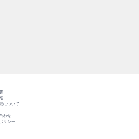
テナブルとゴ
持続可能な社会の実現
外の先進事例を紹介する『
RUBBER』の第2弾
る、バラエティーに富
ルカラーでお届けしま
要
報
載について
合わせ
ポリシー