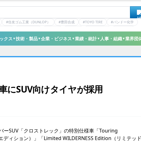
#住友ゴム工業（DUNLOP）
#豊田合成
#TOYO TIRE
#バンドー化学
ティクス
#日本ゼオン
#ニッタ
#デンカ
#ミシュラン
#三井化学
ックス
技術・製品
企業・ビジネス
業績・統計
人事・組織
業界団
▼
▼
▼
▼
▼
の特別車にSUV向けタイヤが採用
オーバーSUV「クロストレック」の特別仕様車「Touring
エディション）」「Limited WILDERNESS Edition（リミテッ