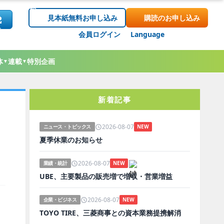
見本紙無料お申し込み
購読のお申し込み
会員ログイン
Language
体
連載
特別企画
▼
▼
新着記事
2026-08-07
ニュース・トピックス
NEW
夏季休業のお知らせ
2026-08-07
業績・統計
NEW
UBE、主要製品の販売増で増収・営業増益
2026-08-07
企業・ビジネス
NEW
TOYO TIRE、三菱商事との資本業務提携解消
ド