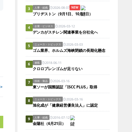
2026-08-07
NEW
人事・組織
3
ブリヂストン（9月1日、10月1日）
2026-03-12
企業・ビジネス
4
デンカがスチレン関連事業を分社化へ
2026-03-03
ニュース・トピックス
5
ゴム業界、ホルムズ海峡閉鎖の長期化懸念
2018-06-11
連載
6
クロロプレンゴムが足りない
2026-03-16
技術・製品
7
＞
東ソーが国際認証「ISCC PLUS」取得
2026-03-16
ニュース・トピックス
8
旭化成が「健康経営優良法人」に認定
2016-07-12
人事・組織
9
金陽社（6月21日）