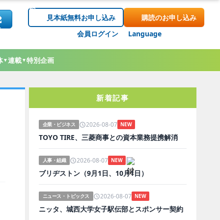
見本紙無料お申し込み
購読のお申し込み
会員ログイン
Language
体
連載
特別企画
▼
▼
新着記事
2026-08-07
企業・ビジネス
NEW
TOYO TIRE、三菱商事との資本業務提携解消
2026-08-07
人事・組織
NEW
ブリヂストン（9月1日、10月1日）
2026-08-07
ニュース・トピックス
NEW
ニッタ、城西大学女子駅伝部とスポンサー契約