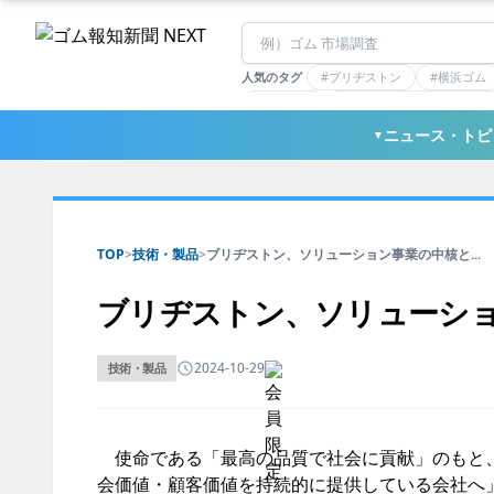
人気のタグ
#ブリヂストン
#横浜ゴム
#住友理工
#連載：マーケットアナリ
#三ツ星ベルト
#東ソー
ニュース・トピ
▼
TOP
>
技術・製品
>
ブリヂストン、ソリューション事業の中核と...
ブリヂストン、ソリューシ
2024-10-29
技術・製品
使命である「最高の品質で社会に貢献」のもと、「
会価値・顧客価値を持続的に提供している会社へ」