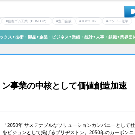
#住友ゴム工業（DUNLOP）
#豊田合成
#TOYO TIRE
#バンドー化学
ティクス
#日本ゼオン
#ニッタ
#デンカ
#ミシュラン
#三井化学
ックス
技術・製品
企業・ビジネス
業績・統計
人事・組織
業界団
▼
▼
▼
▼
▼
ョン事業の中核として価値創造加速
2050年 サステナブルなソリューションカンパニーとして社
をビジョンとして掲げるブリヂストン。2050年のカーボンニ