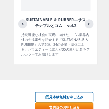
 ＆ RUBBER―サス
月刊ラバーインダストリー／単
<
>
ム― vol.2
に向けた、ゴム業界内
ゴム報知新聞の姉妹誌。ゴム・エラス
SUSTAINABLE ＆
製品・市場分野別の動向、新製品・技
。34の企業・団体によ
材料動向、設備・機械の紹介、インタ
んだ35の取り組みをフ
ー、海外企業情報、統計などをコンパ
す
掲載しています。エッセイ（寄稿）も
見本紙無料お申し込み
購読のお申し込み