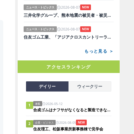
2026-08-07
ニュース・トピックス
NEW
三井化学グループ、熊本地震の被災者・被災地を支援
2026-08-07
ニュース・トピックス
NEW
住友ゴム工業、「アジアクロスカントリーラリー2026」に参戦する4台をサポート
もっと見る ＞
アクセスランキング
デイリー
ウィークリー
2026-05-12
連載
1
合成ゴムはナフサがなくなると製造できないのか？
2026-08-05
NEW
企業・ビジネス
2
住友理工、松阪事業所新事務棟で見学会