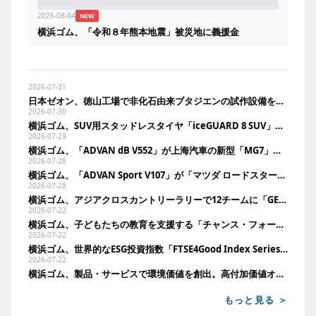
2026-08-04
NEW
横浜ゴム、「令和８年熊本地震」被災地に義援金
2026-07-31
日本ゼオン、徳山工場で非化石由来ブタジエンの試作設備を竣工
2026-07-30
横浜ゴム、SUV用スタッドレスタイヤ「iceGUARD 8 SUV」を新発売
2026-07-29
横浜ゴム、「ADVAN dB V552」が上海汽車の新型「MG7」に新車装着
2026-07-28
横浜ゴム、「ADVAN Sport V107」が「マツダ ロードスター」に新車装着
2026-07-28
横浜ゴム、アジアクロスカントリーラリーで12チームに「GEOLANDAR」を供給
2026-07-22
横浜ゴム、子どもたちの教育を支援する「チャンス・フォー・チルドレン」を継続支援
2026-07-22
横浜ゴム、世界的なESG投資指数「FTSE4Good Index Series」に22年連続で選定
2026-07-22
横浜ゴム、製品・サービスで環境価値を創出。高付加価値オフハイウェイタイヤを拡充
もっと見る ＞