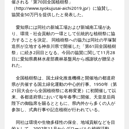
催される「第70回全国植樹祭」
（
http://www.syokujusai-aichi2019.jp/
）に協賛し、
協賛金50万円を提供したと発表した。
愛知県には同社の新城工場および新城南工場があ
り、環境・社会貢献の一環として伝統的な植樹祭に協
力することを決定。 同植樹祭への協力は同社の平塚製
造所が立地する神奈川県で開催した「第61回全国植樹
祭」に続き2回目となる。今回の協賛に関して11月28
日に愛知県農林水産部農林基盤局から感謝状が贈呈さ
れた。
全国植樹祭は、国土緑化推進機構と開催地の都道府
県が共催する国土緑化運動の中心的行事。1950年（第
21回大会から全国植樹祭に名称変更）に初開催して以
来、各都道府県において毎年春季に開催。天皇皇后両
陛下の御臨席を賜るとともに、県内外から多くの人が
参加し、式典行事や記念植樹が行われている。
同社は環境や生物多様性の保全、地域貢献などを目
的として、2007年11月からグローバルな植樹活動