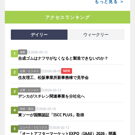
もっと見る ＞
アクセスランキング
デイリー
ウィークリー
2026-05-12
連載
1
合成ゴムはナフサがなくなると製造できないのか？
2026-08-05
NEW
企業・ビジネス
2
住友理工、松阪事業所新事務棟で見学会
2026-03-12
企業・ビジネス
3
デンカがスチレン関連事業を分社化へ
2026-03-16
技術・製品
4
東ソーが国際認証「ISCC PLUS」取得
2026-02-12
ニュース・トピックス
5
「オートアフターマーケットEXPO（IAAE）2026」開幕