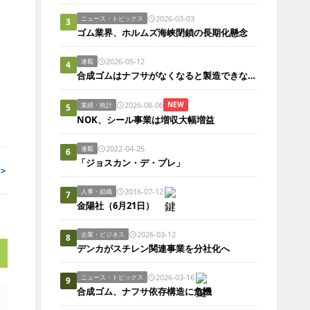
2026-03-03
ニュース・トピックス
3
ゴム業界、ホルムズ海峡閉鎖の長期化懸念
2026-05-12
連載
4
合成ゴムはナフサがなくなると製造できないのか？
2026-08-06
NEW
業績・統計
5
NOK、シール事業は増収大幅増益
2022-04-25
連載
6
「ジョスカン・デ・プレ」
＞
2016-07-12
人事・組織
7
金陽社（6月21日）
2026-03-12
企業・ビジネス
8
デンカがスチレン関連事業を分社化へ
2026-03-16
ニュース・トピックス
9
合成ゴム、ナフサ依存構造に危機