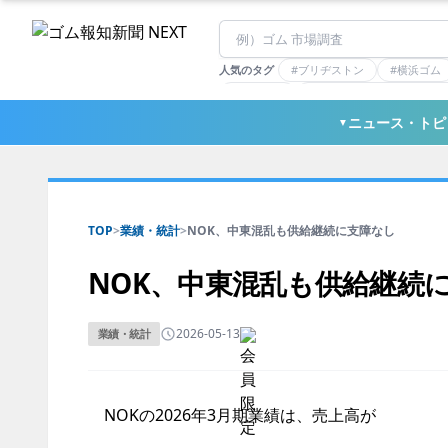
人気のタグ
#ブリヂストン
#横浜ゴム
#住友理工
#連載：マーケットアナリ
#三ツ星ベルト
#東ソー
ニュース・トピ
▼
TOP
>
業績・統計
>
NOK、中東混乱も供給継続に支障なし
NOK、中東混乱も供給継続
2026-05-13
業績・統計
NOKの2026年3月期業績は、売上高が