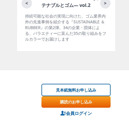
月刊ラバーインダストリー
<
>
とゴム― vol.2
の実現に向けた、ゴム業界内
ゴム報知新聞の姉妹誌。ゴム・エ
する『SUSTAINABLE ＆
製品・市場分野別の動向、新製品
2弾。34の企業・団体によ
材料動向、設備・機械の紹介、イ
に富んだ35の取り組みをフ
ー、海外企業情報、統計などをコ
けします
掲載しています。エッセイ（寄稿
見本紙無料お申し込み
購読のお申し込み
会員ログイン