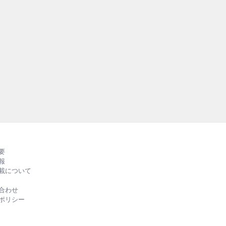
テナブル
持続可能な社会
外の先進事例を紹介
RUBBER』の第
る、バラエティー
ルカラーでお届
要
報
載について
合わせ
ポリシー