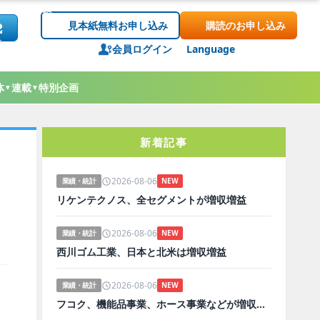
見本紙無料お申し込み
購読のお申し込み
会員ログイン
Language
体
連載
特別企画
▼
▼
新着記事
2026-08-06
業績・統計
NEW
リケンテクノス、全セグメントが増収増益
2026-08-06
業績・統計
NEW
西川ゴム工業、日本と北米は増収増益
2026-08-06
業績・統計
NEW
フコク、機能品事業、ホース事業などが増収増益