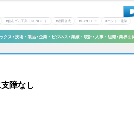
#住友ゴム工業（DUNLOP）
#豊田合成
#TOYO TIRE
#バンドー化学
ティクス
#日本ゼオン
#ニッタ
#デンカ
#ミシュラン
#三井化学
ックス
技術・製品
企業・ビジネス
業績・統計
人事・組織
業界団
▼
▼
▼
▼
▼
に支障なし