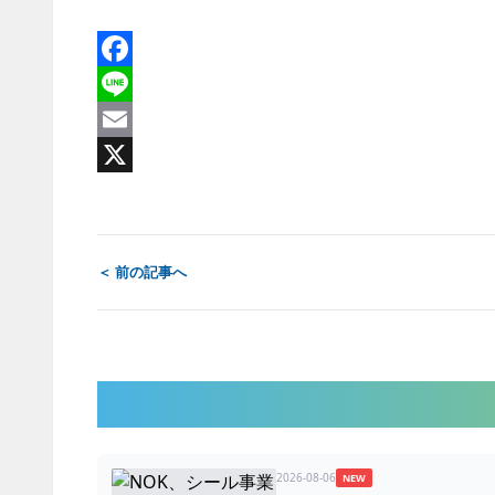
Facebook
Line
Email
X
＜ 前の記事へ
2026-08-06
NEW