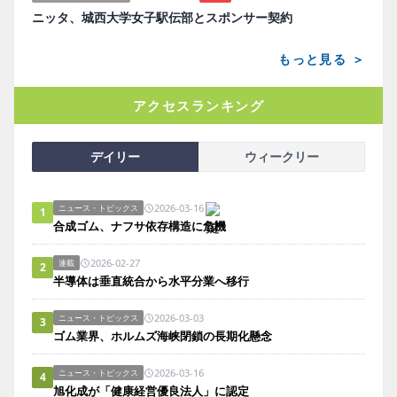
ニッタ、城西大学女子駅伝部とスポンサー契約
もっと見る ＞
アクセスランキング
デイリー
ウィークリー
2026-03-16
ニュース・トピックス
1
合成ゴム、ナフサ依存構造に危機
2026-02-27
連載
2
半導体は垂直統合から水平分業へ移行
2026-03-03
ニュース・トピックス
3
ゴム業界、ホルムズ海峡閉鎖の長期化懸念
2026-03-16
ニュース・トピックス
4
旭化成が「健康経営優良法人」に認定