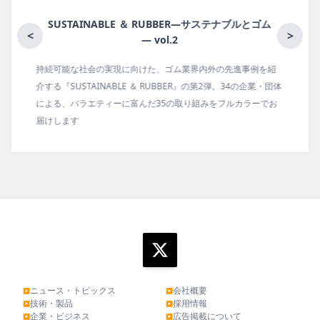
ブルとゴム
月刊ラバーインダストリー／単品
<
>
進事例を紹
ゴム報知新聞の姉妹誌。ゴム・エラストマー製品・市場分
4の企業・団体
の動向、新製品・技術、原材料動向、設備・機械の紹介、
カラーでお
タビュー、海外企業情報、統計などをコンパクトに掲載し
ます。エッセイ（寄稿）も充実。
ニュース・トピックス
会社概要
▶
▶
技術・製品
採用情報
▶
▶
企業・ビジネス
広告掲載について
▶
▶