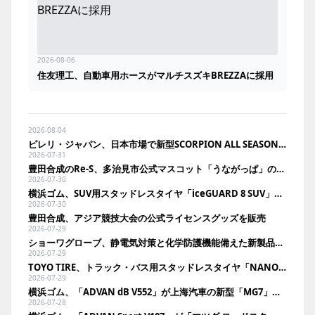
2026-08-06
住友理工、自動車用ホースがマルチスズキBREZZAに採用
2026-08-04
ピレリ・ジャパン、日本市場で新型SCORPION ALL SEASON SF3を発売
2026-07-31
豊田合成のRe-S、多治見市公式マスコット「うながっぱ」のトートバッグを発売
2026-07-30
横浜ゴム、SUV用スタッドレスタイヤ「iceGUARD 8 SUV」を新発売
2026-07-30
豊田合成、アジア競技大会の公式ライセンスグッズを販売
2026-07-29
ショーワグローブ、静電気対策と化学防護機能備えた新製品発売
2026-07-29
TOYO TIRE、トラック・バス用スタッドレスタイヤ「NANOENERGY M976」を発売
2026-07-29
横浜ゴム、「ADVAN dB V552」が上海汽車の新型「MG7」に新車装着
2026-07-28