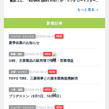
横浜ゴム、「ADVAN Sport V107」が「マツダ ロードスター」に新車装着
もっと見る ＞
新着記事
2026-08-07
ニュース・トピックス
NEW
夏季休業のお知らせ
2026-08-07
業績・統計
NEW
UBE、主要製品の販売増で増収・営業増益
2026-08-07
企業・ビジネス
NEW
TOYO TIRE、三菱商事との資本業務提携解消
2026-08-07
人事・組織
NEW
ブリヂストン（9月1日、10月1日）
2026-08-07
ニュース・トピックス
NEW