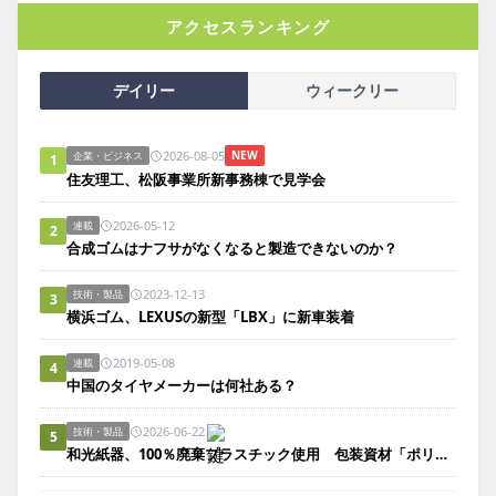
アクセスランキング
デイリー
ウィークリー
2026-08-05
NEW
企業・ビジネス
1
住友理工、松阪事業所新事務棟で見学会
2026-05-12
連載
2
合成ゴムはナフサがなくなると製造できないのか？
2023-12-13
技術・製品
3
横浜ゴム、LEXUSの新型「LBX」に新車装着
2019-05-08
連載
4
中国のタイヤメーカーは何社ある？
2026-06-22
技術・製品
5
和光紙器、100％廃棄プラスチック使用 包装資材「ポリエコレン」