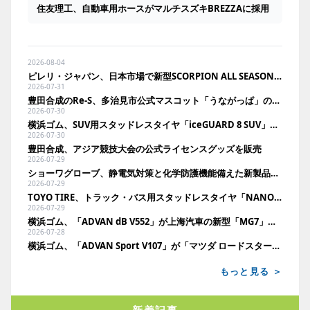
住友理工、自動車用ホースがマルチスズキBREZZAに採用
2026-08-04
ピレリ・ジャパン、日本市場で新型SCORPION ALL SEASON SF3を発売
2026-07-31
豊田合成のRe-S、多治見市公式マスコット「うながっぱ」のトートバッグを発売
2026-07-30
横浜ゴム、SUV用スタッドレスタイヤ「iceGUARD 8 SUV」を新発売
2026-07-30
豊田合成、アジア競技大会の公式ライセンスグッズを販売
2026-07-29
ショーワグローブ、静電気対策と化学防護機能備えた新製品発売
2026-07-29
TOYO TIRE、トラック・バス用スタッドレスタイヤ「NANOENERGY M976」を発売
2026-07-29
横浜ゴム、「ADVAN dB V552」が上海汽車の新型「MG7」に新車装着
2026-07-28
横浜ゴム、「ADVAN Sport V107」が「マツダ ロードスター」に新車装着
もっと見る ＞