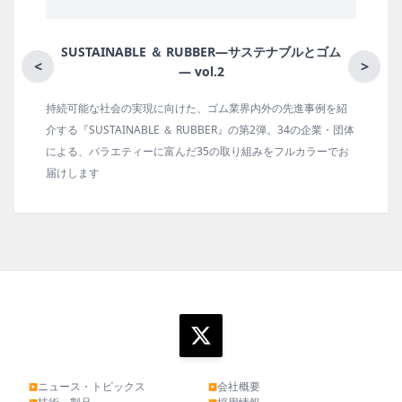
SUSTAINABLE ＆ RUBBER―サステナブルとゴム
<
>
― vol.2
持続可能な社会の実現に向けた、ゴム業界内外の先進事例を紹
介する『SUSTAINABLE ＆ RUBBER』の第2弾。34の企業・団体
による、バラエティーに富んだ35の取り組みをフルカラーでお
届けします
ニュース・トピックス
会社概要
▶
▶