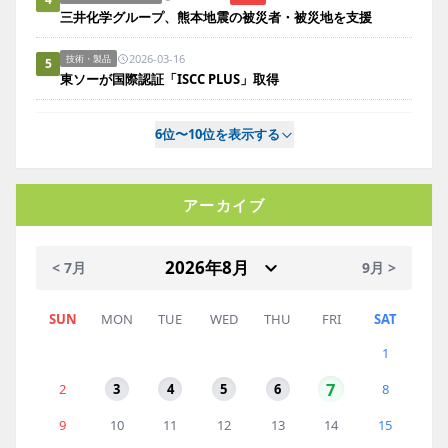
三井化学グループ、熊本地震の被災者・被災地を支援
2026-03-16
技術・製品
5
東ソーが国際認証「ISCC PLUS」取得
6位〜10位を表示する
アーカイブ
< 7月
9月 >
SUN
MON
TUE
WED
THU
FRI
SAT
1
7
2
3
4
5
6
8
9
10
11
12
13
14
15