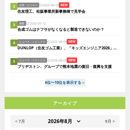
2026-08-05
NEW
企業・ビジネス
2
住友理工、松阪事業所新事務棟で見学会
2026-05-12
連載
3
合成ゴムはナフサがなくなると製造できないのか？
2026-08-04
NEW
ニュース・トピックス
4
DUNLOP（住友ゴム工業）、「キッズエンジニア2026」で親子にタイヤの役割をクイズ形式で啓発
2026-08-05
NEW
ニュース・トピックス
5
ブリヂストン、グループで熊本地震の復旧・復興を支援
6位〜10位を表示する
アーカイブ
< 7月
9月 >