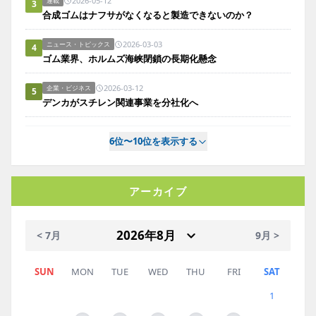
2026-05-12
連載
3
合成ゴムはナフサがなくなると製造できないのか？
2026-03-03
ニュース・トピックス
4
ゴム業界、ホルムズ海峡閉鎖の長期化懸念
2026-03-12
企業・ビジネス
5
デンカがスチレン関連事業を分社化へ
6位〜10位を表示する
アーカイブ
< 7月
9月 >
SUN
MON
TUE
WED
THU
FRI
SAT
1