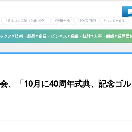
#住友ゴム工業（DUNLOP）
#豊田合成
#TOYO TIRE
#バンドー化学
ティクス
#日本ゼオン
#ニッタ
#デンカ
#ミシュラン
#三井化学
ックス
技術・製品
企業・ビジネス
業績・統計
人事・組織
業界団
▼
▼
▼
▼
▼
会、「10月に40周年式典、記念ゴル