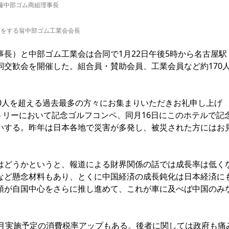
藤中部ゴム商組理事長
声をする翁中部ゴム工業会会長
長）と中部ゴム工業会は合同で1月22日午後5時から名古屋駅
交歓会を開催した。組合員・賛助会員、工業会員など約170
0人を超える過去最多の方々にお集まりいただきお礼申し上げ
ントリーにおいて記念ゴルフコンペ、同月16日にこのホテルで記
いする。昨年は日本各地で災害が多発し、被災された方にはお
どうかというと、報道による財界関係の話では成長率は低く
など懸念材料もあり、とくに中国経済の成長鈍化は日本経済に
領が自国中心をさらに推し進めて、これが車に及べば中国のみ
月実施予定の消費税率アップもある。後者に関しては政府も痛