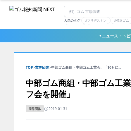
人気のタグ
#ブリヂストン
#横浜ゴム
#住友理工
#連載：マーケットアナリ
#三ツ星ベルト
#東ソー
ニュース・トピ
▼
TOP
>
業界団体
>
中部ゴム商組・中部ゴム工業会、「10月に...
中部ゴム商組・中部ゴム工業
フ会を開催」
2019-01-31
業界団体