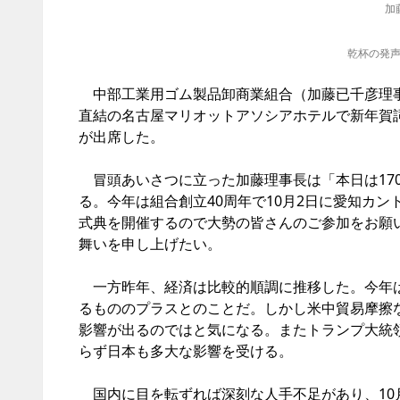
加
乾杯の発
中部工業用ゴム製品卸商業組合（加藤已千彦理事
直結の名古屋マリオットアソシアホテルで新年賀詞
が出席した。
冒頭あいさつに立った加藤理事長は「本日は17
る。今年は組合創立40周年で10月2日に愛知カ
式典を開催するので大勢の皆さんのご参加をお願
舞いを申し上げたい。
一方昨年、経済は比較的順調に推移した。今年は
るもののプラスとのことだ。しかし米中貿易摩擦
影響が出るのではと気になる。またトランプ大統
らず日本も多大な影響を受ける。
国内に目を転ずれば深刻な人手不足があり、10