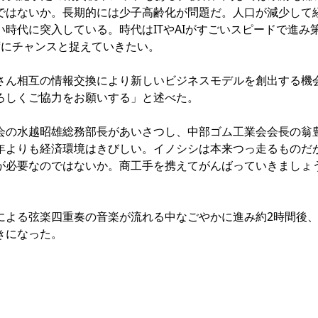
ではないか。長期的には少子高齢化が問題だ。人口が減少して
時代に突入している。時代はITやAIがすごいスピードで進み
ずにチャンスと捉えていきたい。
ん相互の情報交換により新しいビジネスモデルを創出する機
ろしくご協力をお願いする」と述べた。
の水越昭雄総務部長があいさつし、中部ゴム工業会会長の翁
年よりも経済環境はきびしい。イノシシは本来つっ走るものだ
が必要なのではないか。商工手を携えてがんばっていきましょ
よる弦楽四重奏の音楽が流れる中なごやかに進み約2時間後
きになった。