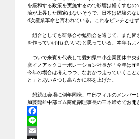
を緩和する政策を実施するので影響は軽くすむの
済が上昇した国家はないそうで、日本は経験のない
4次産業革命と言われている。これをピンチとせ
組合としても研修会や勉強会を通じて、また皆さ
を作っていければいいなと思っている。本年もよ
ついで来賓を代表して愛知県中小企業団体中央会
彦イノアックコーポレーション社長が「今年は昨
今年の場合は考えつつ、なおかつ走っていくこと
と」とあいさつし高らかに杯を上げた。
懇親は会場に例年同様、中部フィルのメンバーに
加藤龍雄中部ゴム商組副理事長の三本締めでお開
Facebook
Line