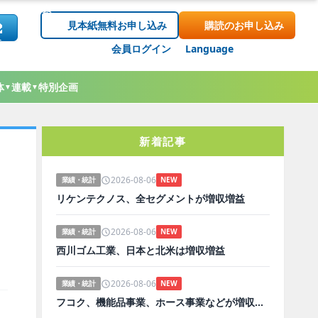
見本紙無料お申し込み
購読のお申し込み
会員ログイン
Language
体
連載
特別企画
▼
▼
新着記事
2026-08-06
業績・統計
NEW
リケンテクノス、全セグメントが増収増益
2026-08-06
業績・統計
NEW
西川ゴム工業、日本と北米は増収増益
2026-08-06
業績・統計
NEW
フコク、機能品事業、ホース事業などが増収増益