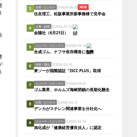
経
2026-08-05
NEW
企業・ビジネス
3
第
住友理工、松阪事業所新事務棟で見学会
2016-07-12
人事・組織
4
金陽社（6月21日）
会
2026-03-16
ニュース・トピックス
5
合成ゴム、ナフサ依存構造に危機
豊
が
2026-03-16
技術・製品
6
う
東ソーが国際認証「ISCC PLUS」取得
2026-03-03
ニュース・トピックス
7
ゴム業界、ホルムズ海峡閉鎖の長期化懸念
、
2026-03-12
企業・ビジネス
8
デンカがスチレン関連事業を分社化へ
2026-03-16
ニュース・トピックス
9
旭化成が「健康経営優良法人」に認定