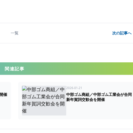
一覧
次の記事へ 
関連記事
2026-01-21
開催
中部ゴム商組／中部ゴム工業会が合同
新年賀詞交歓会を開催