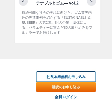
月刊ラバ
<
>
テナブルとゴム― vol.2
持続可能な社会の実現に向けた、ゴム業界内
ゴム報知新聞
外の先進事例を紹介する『SUSTAINABLE ＆
製品・市場分
RUBBER』の第2弾。34の企業・団体によ
材料動向、設
る、バラエティーに富んだ35の取り組みをフ
ー、海外企業
ルカラーでお届けします
掲載していま
見本紙無料お申し込み
購読のお申し込み
会員ログイン