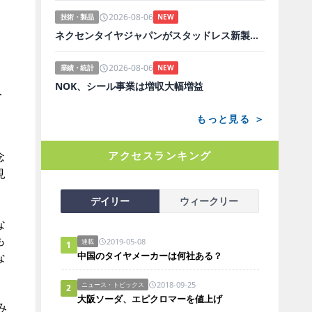
2026-08-06
技術・製品
NEW
ネクセンタイヤジャパンがスタッドレス新製品、日本市場にらみ開発
2026-08-06
業績・統計
NEW
NOK、シール事業は増収大幅増益
人
もっと見る ＞
アクセスランキング
念
見
デイリー
ウィークリー
な
も
2019-05-08
連載
1
な
中国のタイヤメーカーは何社ある？
2018-09-25
ニュース・トピックス
2
大阪ソーダ、エピクロマーを値上げ
み