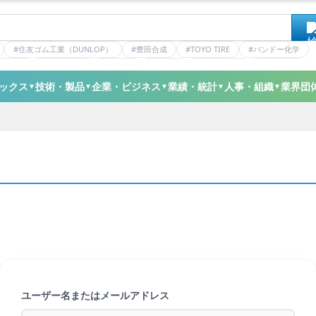
#住友ゴム工業（DUNLOP）
#豊田合成
#TOYO TIRE
#バンドー化学
ティクス
#日本ゼオン
#ニッタ
#デンカ
#ミシュラン
#三井化学
ックス
技術・製品
企業・ビジネス
業績・統計
人事・組織
業界団
▼
▼
▼
▼
▼
ユーザー名またはメールアドレス