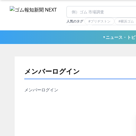
人気のタグ
#ブリヂストン
#横浜ゴム
#住友理工
#連載：マーケットアナリ
#三ツ星ベルト
#東ソー
ニュース・トピ
▼
メンバーログイン
メンバーログイン