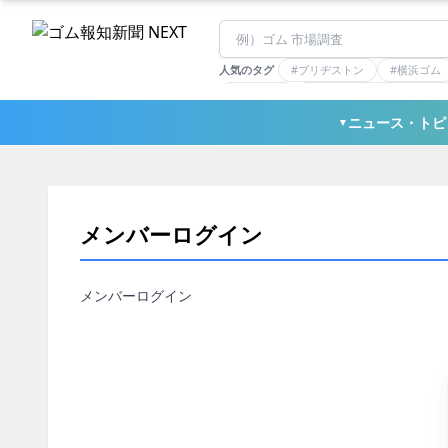
人気のタグ
#ブリヂストン
#横浜ゴム
#住友理工
#連載：マーケットアナリ
#三ツ星ベルト
#東ソー
ニュース・トピ
▼
メンバーログイン
メンバーログイン