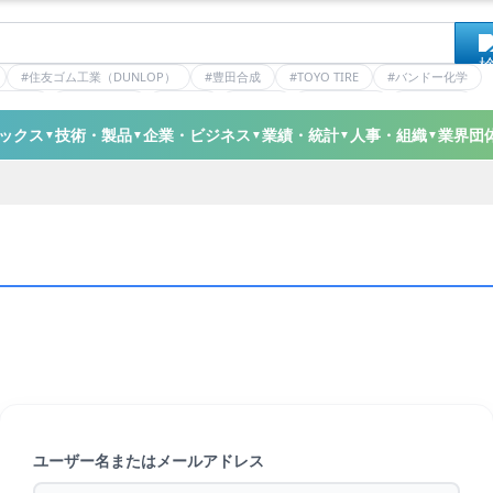
#住友ゴム工業（DUNLOP）
#豊田合成
#TOYO TIRE
#バンドー化学
ティクス
#日本ゼオン
#ニッタ
#デンカ
#ミシュラン
#三井化学
ックス
技術・製品
企業・ビジネス
業績・統計
人事・組織
業界団
▼
▼
▼
▼
▼
ユーザー名またはメールアドレス