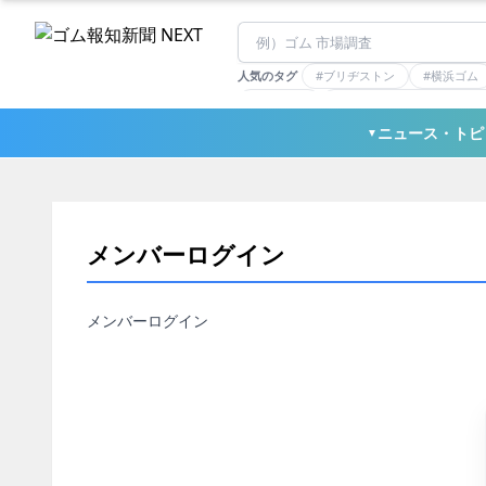
人気のタグ
#ブリヂストン
#横浜ゴム
#住友理工
#連載：マーケットアナリ
#三ツ星ベルト
#東ソー
ニュース・トピ
▼
メンバーログイン
メンバーログイン