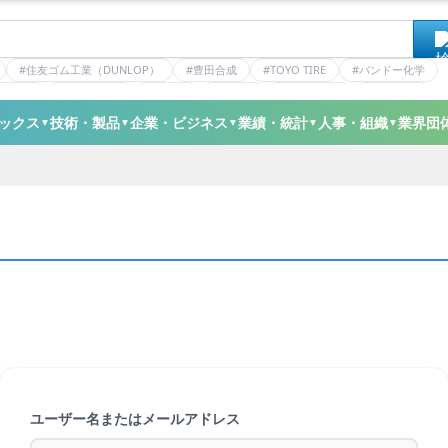
#住友ゴム工業（DUNLOP）
#豊田合成
#TOYO TIRE
#バンドー化学
ティクス
#日本ゼオン
#ニッタ
#デンカ
#ミシュラン
#三井化学
ックス
技術・製品
企業・ビジネス
業績・統計
人事・組織
業界団
▼
▼
▼
▼
▼
ユーザー名またはメールアドレス