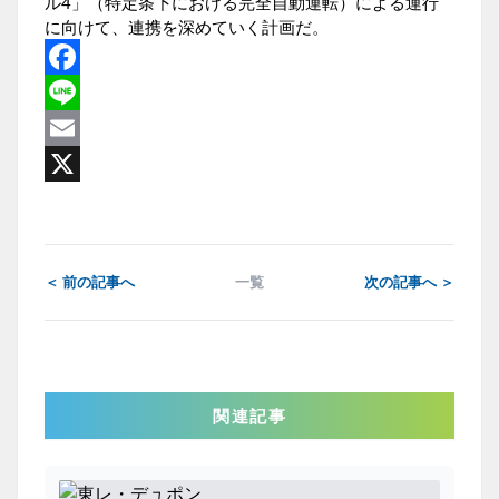
ル4」（特定条下における完全自動運転）による運行
に向けて、連携を深めていく計画だ。
Facebook
Line
Email
X
＜ 前の記事へ
一覧
次の記事へ ＞
関連記事