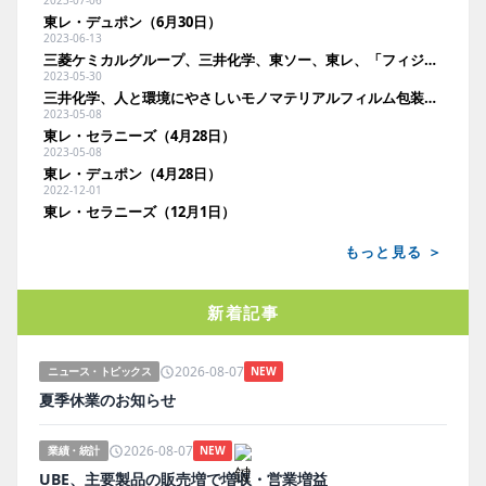
2023-07-06
東レ・デュポン（6月30日）
2023-06-13
三菱ケミカルグループ、三井化学、東ソー、東レ、「フィジカルインターネット実現会議」における「化学品 WG」を設置
2023-05-30
三井化学、人と環境にやさしいモノマテリアルフィルム包装材・技術を共同開発
2023-05-08
東レ・セラニーズ（4月28日）
2023-05-08
東レ・デュポン（4月28日）
2022-12-01
東レ・セラニーズ（12月1日）
もっと見る ＞
新着記事
2026-08-07
ニュース・トピックス
NEW
夏季休業のお知らせ
2026-08-07
業績・統計
NEW
UBE、主要製品の販売増で増収・営業増益