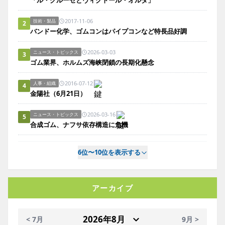
「ル・クルーゼとヴィクトール・オルタ」
2017-11-06
技術・製品
2
バンドー化学、ゴムコンはパイプコンなど特長品好調
2026-03-03
ニュース・トピックス
3
ゴム業界、ホルムズ海峡閉鎖の長期化懸念
2016-07-12
人事・組織
4
金陽社（6月21日）
2026-03-16
ニュース・トピックス
5
合成ゴム、ナフサ依存構造に危機
6位〜10位を表示する
アーカイブ
< 7月
9月 >