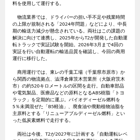
料を使用して運行する。
物流業界では、ドライバーの担い手不足や残業時間
の上限が規制される「2024年問題」などにより、中長
期の輸送力減少が懸念されている。両社はこの課題の
解決に向けて連携し、2025年からT2が開発した自動運
転トラックで実証試験を開始。2026年3月まで4回の
実証を行い自動運転の輸送品質を確認し、今回の商用
運行に移行した。
商用運行では、東レの千葉工場（千葉県市原市）か
ら関西の物流拠点、澁澤倉庫茨木営業所（大阪府茨木
市）の約520キロメートルの区間を走行。自動車部品
や電気製品、医療品などの原料となるABS樹脂「トヨ
ラック」を定期的に運ぶ。バイオディーゼル燃料を
5％未満混ぜた「B5軽油」、廃食油や廃動植物油脂を
主原料とする「リニューアブルディーゼル燃料」とい
った低炭素燃料で走行する。
両社は今後、T2が2027年に計画する「自動運転レベ